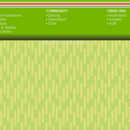
COMMUNITY
ÜBER UNS
s registrieren
Zeitung
Impressum
ilfe
Stammtisch
Kontakt
eams
Chat
AGB
 & Tabelle
rm-News
Managerspiel
Onlinemanager