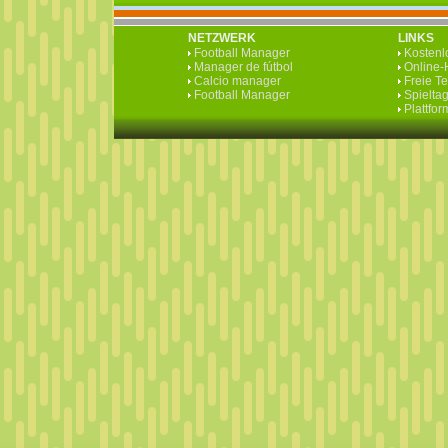
NETZWERK
LINKS
Football Manager
Kostenlo
Manager de fútbol
Online-H
Calcio manager
Freie T
Football Manager
Spieltag
Plattfo