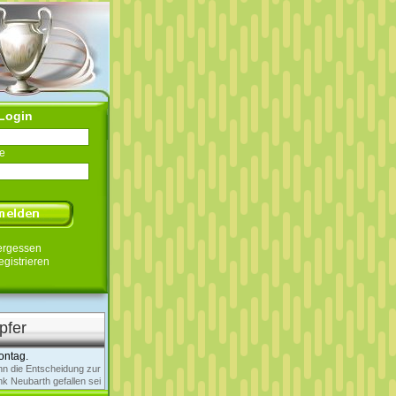
Login
e
ergessen
egistrieren
pfer
ontag.
nn die Entscheidung zur
k Neubarth gefallen sei