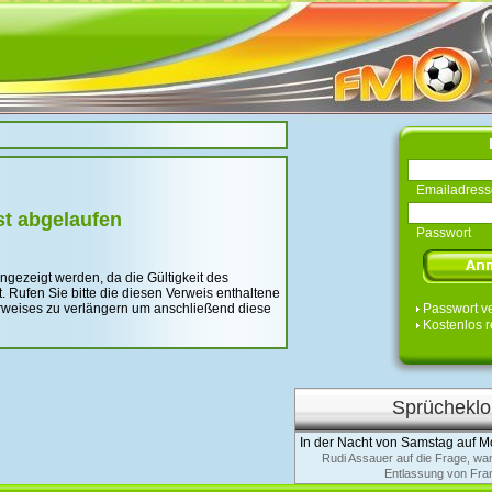
Emailadress
st abgelaufen
Passwort
angezeigt werden, da die Gültigkeit des
 Rufen Sie bitte die diesen Verweis enthaltene
Verweises zu verlängern um anschließend diese
Passwort v
Kostenlos r
Sprücheklo
In der Nacht von Samstag auf M
Rudi Assauer auf die Frage, wa
Entlassung von Fran