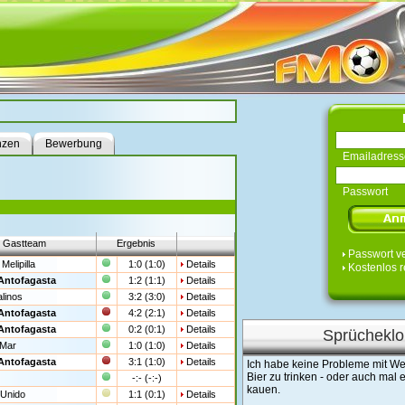
nzen
Bewerbung
Emailadress
Passwort
Gastteam
Ergebnis
Passwort v
 Melipilla
1:0 (1:0)
Details
Kostenlos r
Antofagasta
1:2 (1:1)
Details
linos
3:2 (3:0)
Details
Antofagasta
4:2 (2:1)
Details
Antofagasta
0:2 (0:1)
Details
Sprücheklo
 Mar
1:0 (1:0)
Details
Antofagasta
3:1 (1:0)
Details
Ich habe keine Probleme mit We
Bier zu trinken - oder auch mal
-:- (-:-)
kauen.
Unido
1:1 (0:1)
Details