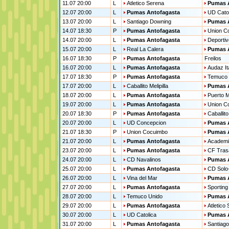
11.07 20:00
L
Atletico Serena
Pumas 
12.07 20:00
L
Pumas Antofagasta
UD Catol
13.07 20:00
L
Santiago Downing
Pumas 
14.07 18:30
P
Pumas Antofagasta
Union C
14.07 20:00
L
Pumas Antofagasta
Deportiv
15.07 20:00
L
Real La Calera
Pumas 
16.07 18:30
P
Pumas Antofagasta
Freilos
16.07 20:00
L
Pumas Antofagasta
Audaz It
17.07 18:30
P
Pumas Antofagasta
Temuco 
17.07 20:00
L
Caballito Melipilla
Pumas 
18.07 20:00
L
Pumas Antofagasta
Puerto M
19.07 20:00
L
Pumas Antofagasta
Union C
20.07 18:30
P
Pumas Antofagasta
Caballito
20.07 20:00
L
UD Concepcion
Pumas 
21.07 18:30
P
Union Cocuimbo
Pumas 
21.07 20:00
L
Pumas Antofagasta
Academi
23.07 20:00
L
Pumas Antofagasta
CF Tras
24.07 20:00
L
CD Navalinos
Pumas 
25.07 20:00
L
Pumas Antofagasta
CD Solo
26.07 20:00
L
Vina del Mar
Pumas 
27.07 20:00
L
Pumas Antofagasta
Sporting
28.07 20:00
L
Temuco Unido
Pumas 
29.07 20:00
L
Pumas Antofagasta
Atletico
30.07 20:00
L
UD Catolica
Pumas 
31.07 20:00
L
Pumas Antofagasta
Santiag