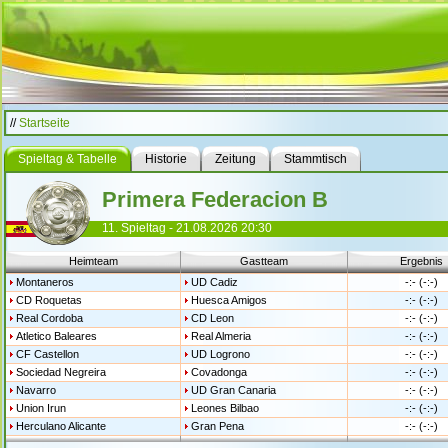
//
Startseite
Spieltag & Tabelle
Historie
Zeitung
Stammtisch
Primera Federacion B
11. Spieltag - 21.08.2026 20:30
Heimteam
Gastteam
Ergebnis
Montaneros
UD Cadiz
-:- (-:-)
CD Roquetas
Huesca Amigos
-:- (-:-)
Real Cordoba
CD Leon
-:- (-:-)
Atletico Baleares
Real Almeria
-:- (-:-)
CF Castellon
UD Logrono
-:- (-:-)
Sociedad Negreira
Covadonga
-:- (-:-)
Navarro
UD Gran Canaria
-:- (-:-)
Union Irun
Leones Bilbao
-:- (-:-)
Herculano Alicante
Gran Pena
-:- (-:-)