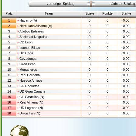
vorheriger Spieltag
nächster Spieltag
Platz
Team
Spiele
Punkte
Stärke
1
Navarro (A)
0
0
0,00
2
Herculano Alicante (A)
0
0
0,00
3
Atletico Baleares
0
0
0,00
4
Sociedad Negreira
0
0
0,00
5
CD Leon
0
0
0,00
6
Leones Bilbao
0
0
0,00
7
UD Cadiz
0
0
0,00
8
Covadonga
0
0
0,00
9
Gran Pena
0
0
0,00
10
Montaneros
0
0
0,00
11
Real Cordoba
0
0
0,00
12
Huesca Amigos
0
0
0,00
13
CD Roquetas
0
0
0,00
14
UD Gran Canaria
0
0
0,00
15
CF Castellon (N)
0
0
0,00
16
Real Almeria (N)
0
0
0,00
17
UD Logrono (N)
0
0
0,00
18
Union Irun (N)
0
0
0,00