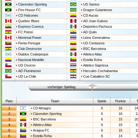
Clarendon Sporting
UD Santos
Fire-House FC
Dragon Goianiense
CD Halcones
CD Aucas
Quebec Blues
AD Joan Galves
Expreso Cuenca
Deportivo Pachuca
FC Potosi
AD Quito
Montreal Power
Lions Generalena
Penta Portugal
UD Centauros
Club Destructor
BSC Barcelona
Diablos Coatepeque
Atletico Atlas
Nacional Medellin
Estella Roha
UD Osorno
Atletico Saprissa
AD Fluminense
Hercules Cochabamba
UD La Chile
Cue Caballero SC
vorheriger Spieltag
Platz
Team
Spiele
Punkte
T
1
CD Almagro
6
16
24
2
Clarendon Sporting
6
16
1
3
BSC Barcelona
6
15
20
4
Atletico Atlas
6
15
1
5
Aragua FC
6
15
1
6
Estella Roha
6
14
9