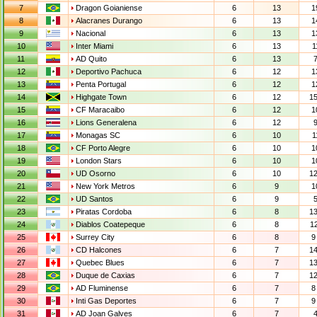
7
Dragon Goianiense
6
13
1
8
Alacranes Durango
6
13
1
9
Nacional
6
13
1
10
Inter Miami
6
13
1
11
AD Quito
6
13
7
12
Deportivo Pachuca
6
12
1
13
Penta Portugal
6
12
1
14
Highgate Town
6
12
15
15
CF Maracaibo
6
12
1
16
Lions Generalena
6
12
9
17
Monagas SC
6
10
1
18
CF Porto Alegre
6
10
1
19
London Stars
6
10
1
20
UD Osorno
6
10
12
21
New York Metros
6
9
1
22
UD Santos
6
9
5
23
Piratas Cordoba
6
8
13
24
Diablos Coatepeque
6
8
12
25
Surrey City
6
8
9
26
CD Halcones
6
7
14
27
Quebec Blues
6
7
13
28
Duque de Caxias
6
7
12
29
AD Fluminense
6
7
8
30
Inti Gas Deportes
6
7
9
31
AD Joan Galves
6
7
4