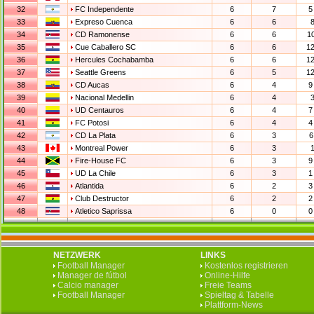
32
FC Independente
6
7
5
33
Expreso Cuenca
6
6
8
34
CD Ramonense
6
6
10
35
Cue Caballero SC
6
6
12
36
Hercules Cochabamba
6
6
12
37
Seattle Greens
6
5
12
38
CD Aucas
6
4
9
39
Nacional Medellin
6
4
3
40
UD Centauros
6
4
7
41
FC Potosi
6
4
4
42
CD La Plata
6
3
6
43
Montreal Power
6
3
1
44
Fire-House FC
6
3
9
45
UD La Chile
6
3
1
46
Atlantida
6
2
3
47
Club Destructor
6
2
2
48
Atletico Saprissa
6
0
0
NETZWERK
LINKS
Football Manager
Kostenlos registrieren
Manager de fútbol
Online-Hilfe
Calcio manager
Freie Teams
Football Manager
Spieltag & Tabelle
Plattform-News