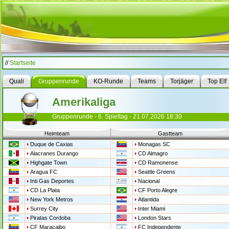
//
Startseite
Quali
Gruppenrunde
KO-Runde
Teams
Torjäger
Top Elf
Amerikaliga
Gruppenrunde - 6. Spieltag - 21.07.2026 18:30
Heimteam
Gastteam
Duque de Caxias
Monagas SC
Alacranes Durango
CD Almagro
Highgate Town
CD Ramonense
Aragua FC
Seattle Greens
Inti Gas Deportes
Nacional
CD La Plata
CF Porto Alegre
New York Metros
Atlantida
Surrey City
Inter Miami
Piratas Cordoba
London Stars
CF Maracaibo
FC Independente