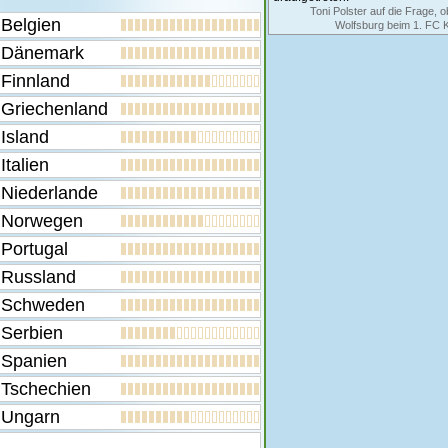
Toni Polster auf die Frage, 
Belgien
Wolfsburg beim 1. FC Kö
Dänemark
Finnland
Griechenland
Island
Italien
Niederlande
Norwegen
Portugal
Russland
Schweden
Serbien
Spanien
Tschechien
Ungarn