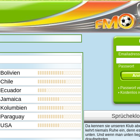
Emailadress
Passwort
Bolivien
Chile
Passwort v
Ecuador
Kostenlos r
Jamaica
Kolumbien
Sprücheklo
Paraguay
USA
Da kennen sie unseren Klub abe
kehrt niemals Ruhe ein, denn es
unten. Und wenn man unten liegt
draufgetreten.