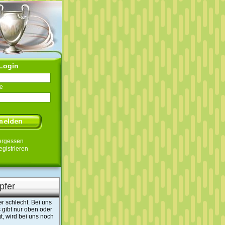
Login
e
ergessen
egistrieren
pfer
r schlecht. Bei uns
 gibt nur oben oder
, wird bei uns noch