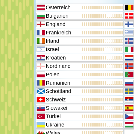
Österreich
Bulgarien
England
Frankreich
Irland
Israel
Kroatien
Nordirland
Polen
Rumänien
Schottland
Schweiz
Slowakei
Türkei
Ukraine
Wales