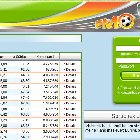
Emailadress
ter
ø Stärke
Kontostand
1,54
71,93
3.275.970
Details
Passwort
28,11
61,80
973.201
Details
6,21
64,97
4.059.080
Details
5,00
66,50
4.887.680
Details
4,00
76,01
7.245.840
Details
Passwort v
7,00
67,64
3.516.340
Details
Kostenlos r
8,84
67,49
7.692.010
Details
6,67
67,18
1.914.430
Details
4,55
64,24
699.064
Details
6,42
68,05
4.935.930
Details
Sprücheklo
7,29
77,45
8.038.540
Details
8,00
63,18
8.245.730
Details
Ich bin sicher, überall haben si
meine Hand ins Feuer: Bumm,
2,74
73,86
3.502.400
Details
6,76
54,37
2.909.440
Details