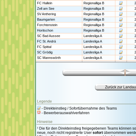
FC Hallein
Regionalliga B
2
Zell am See
Regionalliga B
2
SV Anthering
Regionalliga B
2
Baumgarten
Regionalliga B
2
Forchtenstein
Regionalliga B
2
Horitschon
Regionalliga B
3
SC Bad Aussee
Landesliga A
2
FC St. Andrä
Landesliga A
3
FC Spittal
Landesliga A
2
SC Grödig
Landesliga A
2
SC Mannswörth
Landesliga A
2
Legende
- Direkteinstieg / Sofortübernahme des Teams
- Bewerberauswahlverfahren
Hinweise
¹ Die für den Direkteinstieg freigegebenen Teams können sow
neue, noch nicht registrierte User
sofort
übernommen werde