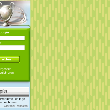
Login
e
ergessen
egistrieren
pfer
e Probleme. Ich lege
 bumm, bumm.
Giovanni Trappatoni