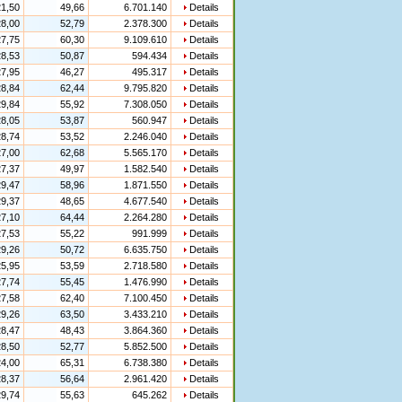
1,50
49,66
6.701.140
Details
8,00
52,79
2.378.300
Details
7,75
60,30
9.109.610
Details
8,53
50,87
594.434
Details
7,95
46,27
495.317
Details
8,84
62,44
9.795.820
Details
9,84
55,92
7.308.050
Details
8,05
53,87
560.947
Details
8,74
53,52
2.246.040
Details
7,00
62,68
5.565.170
Details
7,37
49,97
1.582.540
Details
9,47
58,96
1.871.550
Details
9,37
48,65
4.677.540
Details
7,10
64,44
2.264.280
Details
7,53
55,22
991.999
Details
9,26
50,72
6.635.750
Details
5,95
53,59
2.718.580
Details
7,74
55,45
1.476.990
Details
7,58
62,40
7.100.450
Details
9,26
63,50
3.433.210
Details
8,47
48,43
3.864.360
Details
8,50
52,77
5.852.500
Details
4,00
65,31
6.738.380
Details
8,37
56,64
2.961.420
Details
9,74
55,63
645.262
Details