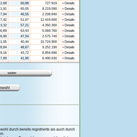
2,68
60,88
727.919
Details
1,91
65,05
8.219.590
Details
7,84
46,55
2.208.840
Details
7,42
51,07
12.419.600
Details
3,32
57,21
4.350.300
Details
0,89
63,43
5.069.760
Details
6,90
47,54
2.575.740
Details
1,05
40,44
15.724.900
Details
8,84
48,67
9.252.190
Details
9,16
43,72
6.854.690
Details
7,89
41,95
6.490.630
Details
weiter
ohl durch bereits registrierte als auch durch
n.