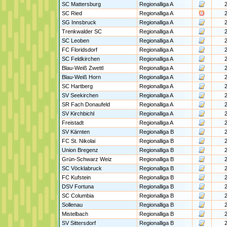
SC Mattersburg
Regionalliga A
2
SC Ried
Regionalliga A
2
SG Innsbruck
Regionalliga A
2
Trenkwalder SC
Regionalliga A
2
SC Leoben
Regionalliga A
2
FC Floridsdorf
Regionalliga A
2
SC Feldkirchen
Regionalliga A
2
Blau-Weiß Zwettl
Regionalliga A
2
Blau-Weiß Horn
Regionalliga A
2
SC Hartberg
Regionalliga A
2
SV Seekirchen
Regionalliga A
2
SR Fach Donaufeld
Regionalliga A
2
SV Kirchbichl
Regionalliga A
2
Freistadt
Regionalliga A
2
SV Kärnten
Regionalliga B
2
FC St. Nikolai
Regionalliga B
2
Union Bregenz
Regionalliga B
2
Grün-Schwarz Weiz
Regionalliga B
2
SC Vöcklabruck
Regionalliga B
2
FC Kufstein
Regionalliga B
2
DSV Fortuna
Regionalliga B
2
SC Columbia
Regionalliga B
2
Sollenau
Regionalliga B
2
Mistelbach
Regionalliga B
2
SV Sittersdorf
Regionalliga B
2