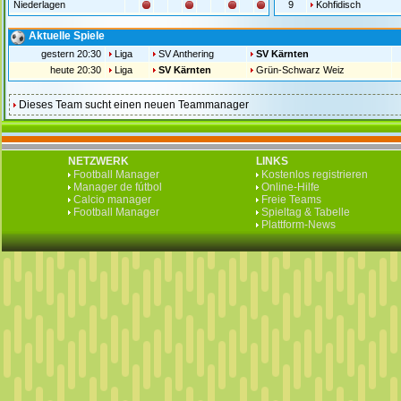
Niederlagen
9
Kohfidisch
Aktuelle Spiele
gestern 20:30
Liga
SV Anthering
SV Kärnten
heute 20:30
Liga
SV Kärnten
Grün-Schwarz Weiz
Dieses Team sucht einen neuen Teammanager
NETZWERK
LINKS
Football Manager
Kostenlos registrieren
Manager de fútbol
Online-Hilfe
Calcio manager
Freie Teams
Football Manager
Spieltag & Tabelle
Plattform-News