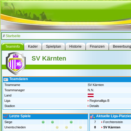
//
Startseite
Teaminfo
Kader
Spielplan
Historie
Finanzen
Bewerbun
SV Kärnten
Teamdaten
Teamname
SV Kärnten
Teammanager
N.N.
Land
Liga
Regionalliga B
Stadion
Details
Letzte Spiele
Aktuelle Liga-Platzi
Siege
7
Forchtenstein
Unentschieden
8
SV Kärnten