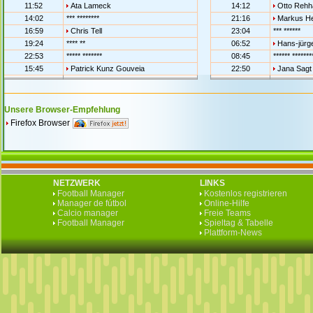
11:52
Ata Lameck
14:12
Otto Rehh
14:02
*** ********
21:16
Markus He
16:59
Chris Tell
23:04
*** ******
19:24
**** **
06:52
Hans-jürg
22:53
***** *******
08:45
****** *******
15:45
Patrick Kunz Gouveia
22:50
Jana Sagt 
Unsere Browser-Empfehlung
Firefox Browser
NETZWERK
LINKS
Football Manager
Kostenlos registrieren
Manager de fútbol
Online-Hilfe
Calcio manager
Freie Teams
Football Manager
Spieltag & Tabelle
Plattform-News