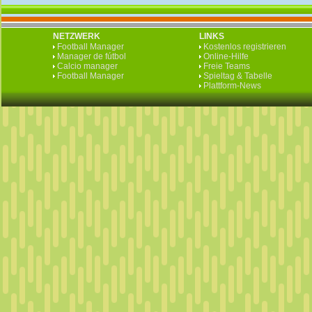
NETZWERK
LINKS
Football Manager
Kostenlos registrieren
Manager de fútbol
Online-Hilfe
Calcio manager
Freie Teams
Football Manager
Spieltag & Tabelle
Plattform-News