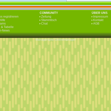
COMMUNITY
ÜBER UNS
s registrieren
Zeitung
Impressum
ilfe
Stammtisch
Kontakt
eams
Chat
AGB
 & Tabelle
rm-News
Managerspiel
Onlinemanager