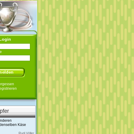
Login
e
ergessen
egistrieren
pfer
 anderen
 denselben Käse
Rudi Völler