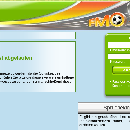
Emailadress
st abgelaufen
Passwort
angezeigt werden, da die Gültigkeit des
 Rufen Sie bitte die diesen Verweis enthaltene
Verweises zu verlängern um anschließend diese
Passwort v
Kostenlos r
Sprücheklo
Es gibt jetzt gerade überall auf
Pressekonferenzen Trainer, die
erzählen wie ich.