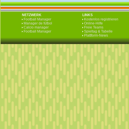
NETZWERK
LINKS
Football Manager
Kostenlos registrieren
Manager de fútbol
Online-Hilfe
Calcio manager
Freie Teams
Football Manager
Spieltag & Tabelle
Plattform-News