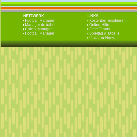
NETZWERK
LINKS
Football Manager
Kostenlos registrieren
Manager de fútbol
Online-Hilfe
Calcio manager
Freie Teams
Football Manager
Spieltag & Tabelle
Plattform-News