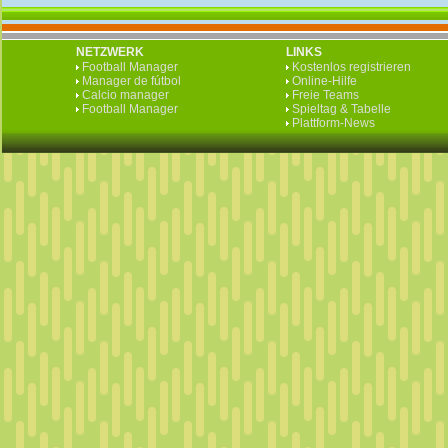
NETZWERK
LINKS
Football Manager
Kostenlos registrieren
Manager de fútbol
Online-Hilfe
Calcio manager
Freie Teams
Football Manager
Spieltag & Tabelle
Plattform-News