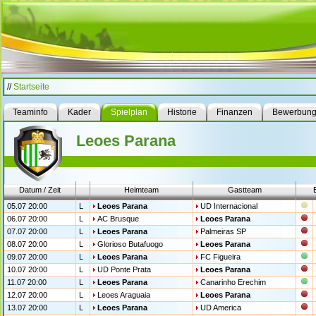
//
Startseite
Teaminfo
Kader
Spielplan
Historie
Finanzen
Bewerbun
Leoes Parana
Datum / Zeit
Heimteam
Gastteam
05.07 20:00
L
Leoes Parana
UD Internacional
06.07 20:00
L
AC Brusque
Leoes Parana
07.07 20:00
L
Leoes Parana
Palmeiras SP
08.07 20:00
L
Glorioso Butafuogo
Leoes Parana
09.07 20:00
L
Leoes Parana
FC Figueira
10.07 20:00
L
UD Ponte Prata
Leoes Parana
11.07 20:00
L
Leoes Parana
Canarinho Erechim
12.07 20:00
L
Leoes Araguaia
Leoes Parana
13.07 20:00
L
Leoes Parana
UD America