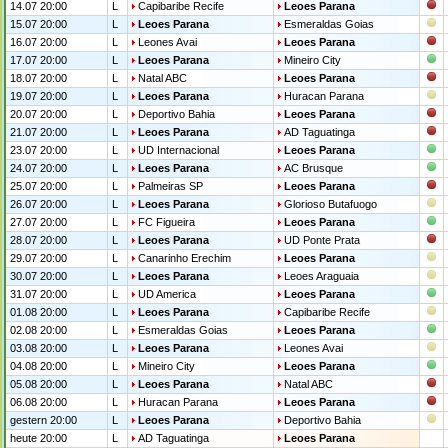
14.07 20:00
L
Capibaribe Recife
Leoes Parana
15.07 20:00
L
Leoes Parana
Esmeraldas Goias
16.07 20:00
L
Leones Avai
Leoes Parana
17.07 20:00
L
Leoes Parana
Mineiro City
18.07 20:00
L
Natal ABC
Leoes Parana
19.07 20:00
L
Leoes Parana
Huracan Parana
20.07 20:00
L
Deportivo Bahia
Leoes Parana
21.07 20:00
L
Leoes Parana
AD Taguatinga
23.07 20:00
L
UD Internacional
Leoes Parana
24.07 20:00
L
Leoes Parana
AC Brusque
25.07 20:00
L
Palmeiras SP
Leoes Parana
26.07 20:00
L
Leoes Parana
Glorioso Butafuogo
27.07 20:00
L
FC Figueira
Leoes Parana
28.07 20:00
L
Leoes Parana
UD Ponte Prata
29.07 20:00
L
Canarinho Erechim
Leoes Parana
30.07 20:00
L
Leoes Parana
Leoes Araguaia
31.07 20:00
L
UD America
Leoes Parana
01.08 20:00
L
Leoes Parana
Capibaribe Recife
02.08 20:00
L
Esmeraldas Goias
Leoes Parana
03.08 20:00
L
Leoes Parana
Leones Avai
04.08 20:00
L
Mineiro City
Leoes Parana
05.08 20:00
L
Leoes Parana
Natal ABC
06.08 20:00
L
Huracan Parana
Leoes Parana
gestern 20:00
L
Leoes Parana
Deportivo Bahia
heute 20:00
L
AD Taguatinga
Leoes Parana