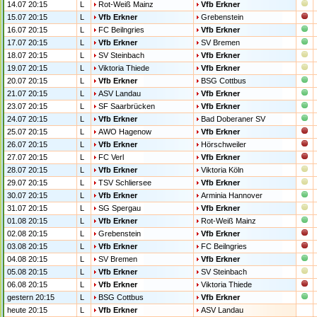
14.07 20:15
L
Rot-Weiß Mainz
Vfb Erkner
15.07 20:15
L
Vfb Erkner
Grebenstein
16.07 20:15
L
FC Beilngries
Vfb Erkner
17.07 20:15
L
Vfb Erkner
SV Bremen
18.07 20:15
L
SV Steinbach
Vfb Erkner
19.07 20:15
L
Viktoria Thiede
Vfb Erkner
20.07 20:15
L
Vfb Erkner
BSG Cottbus
21.07 20:15
L
ASV Landau
Vfb Erkner
23.07 20:15
L
SF Saarbrücken
Vfb Erkner
24.07 20:15
L
Vfb Erkner
Bad Doberaner SV
25.07 20:15
L
AWO Hagenow
Vfb Erkner
26.07 20:15
L
Vfb Erkner
Hörschweiler
27.07 20:15
L
FC Verl
Vfb Erkner
28.07 20:15
L
Vfb Erkner
Viktoria Köln
29.07 20:15
L
TSV Schliersee
Vfb Erkner
30.07 20:15
L
Vfb Erkner
Arminia Hannover
31.07 20:15
L
SG Spergau
Vfb Erkner
01.08 20:15
L
Vfb Erkner
Rot-Weiß Mainz
02.08 20:15
L
Grebenstein
Vfb Erkner
03.08 20:15
L
Vfb Erkner
FC Beilngries
04.08 20:15
L
SV Bremen
Vfb Erkner
05.08 20:15
L
Vfb Erkner
SV Steinbach
06.08 20:15
L
Vfb Erkner
Viktoria Thiede
gestern 20:15
L
BSG Cottbus
Vfb Erkner
heute 20:15
L
Vfb Erkner
ASV Landau