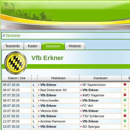
//
Startseite
Teaminfo
Kader
Spielplan
Historie
Vfb Erkner
Datum / Zeit
Heimteam
Gastteam
05.07 20:15
L
Vfb Erkner
SF Saarbrücken
06.07 20:15
L
Bad Doberaner SV
Vfb Erkner
07.07 20:15
L
Vfb Erkner
AWO Hagenow
08.07 20:15
L
Hörschweiler
Vfb Erkner
09.07 20:15
L
Vfb Erkner
FC Verl
10.07 20:15
L
Viktoria Köln
Vfb Erkner
11.07 20:15
L
Vfb Erkner
TSV Schliersee
12.07 20:15
L
Arminia Hannover
Vfb Erkner
13.07 20:15
L
Vfb Erkner
SG Spergau