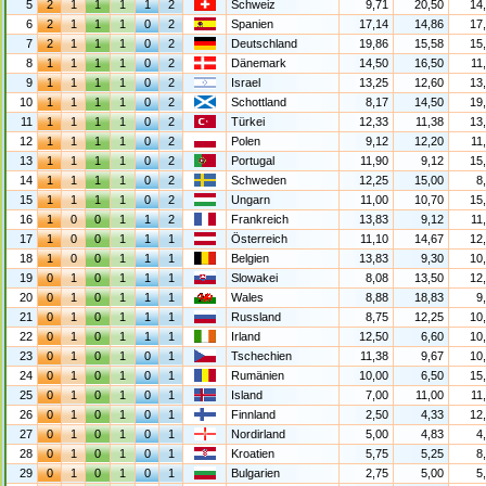
5
2
1
1
1
1
2
Schweiz
9,71
20,50
14
6
2
1
1
1
0
2
Spanien
17,14
14,86
17
7
2
1
1
1
0
2
Deutschland
19,86
15,58
15
8
1
1
1
1
0
2
Dänemark
14,50
16,50
11
9
1
1
1
1
0
2
Israel
13,25
12,60
13
10
1
1
1
1
0
2
Schottland
8,17
14,50
19
11
1
1
1
1
0
2
Türkei
12,33
11,38
13
12
1
1
1
1
0
2
Polen
9,12
12,20
11
13
1
1
1
1
0
2
Portugal
11,90
9,12
15
14
1
1
1
1
0
2
Schweden
12,25
15,00
8
15
1
1
1
1
0
2
Ungarn
11,00
10,70
15
16
1
0
0
1
1
2
Frankreich
13,83
9,12
11
17
1
0
0
1
1
1
Österreich
11,10
14,67
12
18
1
0
0
1
1
1
Belgien
13,83
9,30
10
19
0
1
0
1
1
1
Slowakei
8,08
13,50
12
20
0
1
0
1
1
1
Wales
8,88
18,83
9
21
0
1
0
1
1
1
Russland
8,75
12,25
10
22
0
1
0
1
1
1
Irland
12,50
6,60
10
23
0
1
0
1
0
1
Tschechien
11,38
9,67
10
24
0
1
0
1
0
1
Rumänien
10,00
6,50
15
25
0
1
0
1
0
1
Island
7,00
11,00
11
26
0
1
0
1
0
1
Finnland
2,50
4,33
12
27
0
1
0
1
0
1
Nordirland
5,00
4,83
4
28
0
1
0
1
0
1
Kroatien
5,75
5,25
8
29
0
1
0
1
0
1
Bulgarien
2,75
5,00
5