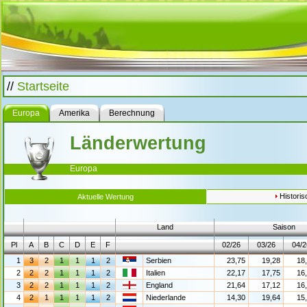
//
Startseite
Europa
Amerika
Berechnung
Länderwertung
Europa
Histori
Aktuelle Wertung
Land
Saison
Pl
A
B
C
D
E
F
02/26
03/26
04/2
1
3
2
1
1
1
2
Serbien
23,75
19,28
18
2
2
2
1
1
1
2
Italien
22,17
17,75
16
3
2
2
1
1
1
2
England
21,64
17,12
16
4
2
1
1
1
1
2
Niederlande
14,30
19,64
15