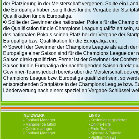
der Platzierung in der Meisterschaft vergeben. Sollte ein Land 
die Europaliga haben, so gilt dies für die Vergabe der Startplät
Qualifikation für die Europaliga.
Sollte der Gewinner des nationalen Pokals für die Champio
die Qualifikation für die Champions League qualifiziert sein, s
des nationalen Pokals seinen Platz bei der Vergabe der Startpl
Europaliga bzw. Qualifikation für die Europaliga ein.
Sowohl der Gewinner der Champions League als auch der 
Europaliga einer Saison sind für die Champions League der 
Saison direkt qualifiziert. Ferner ist der Gewinner der Confer
Saison für die Europaliga der nachfolgenden Saison direkt quali
Gewinner-Teams jedoch bereits über die Meisterschaft des ei
Champions League bzw. Europaliga qualifiziert sein, so werd
entsprechenden Startplätze in der Champions League bzw. Eu
Länderwertung nach einem speziellen Vergabe-Schlüssel weit
NETZWERK
LINKS
Football Manager
Kostenlos registrieren
Manager de fútbol
Online-Hilfe
Calcio manager
Freie Teams
Football Manager
Spieltag & Tabelle
Plattform-News