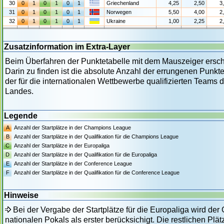
30
0
1
0
1
0
1
Griechenland
4,25
2,50
3
31
0
1
0
1
0
1
Norwegen
5,50
4,00
2
32
0
1
0
1
0
1
Ukraine
1,00
2,25
2
Zusatzinformation im Extra-Layer
Beim Überfahren der Punktetabelle mit dem Mauszeiger ersche
Darin zu finden ist die absolute Anzahl der errungenen Punkt
der für die internationalen Wettbewerbe qualifizierten Teams 
Landes.
Legende
A
Anzahl der Startplätze in der Champions League
B
Anzahl der Startplätze in der Qualifikation für die Champions League
C
Anzahl der Startplätze in der Europaliga
D
Anzahl der Startplätze in der Qualifikation für die Europaliga
E
Anzahl der Startplätze in der Conference League
F
Anzahl der Startplätze in der Qualifikation für die Conference League
Hinweise
Bei der Vergabe der Startplätze für die Europaliga wird de
nationalen Pokals als erster berücksichigt. Die restlichen P