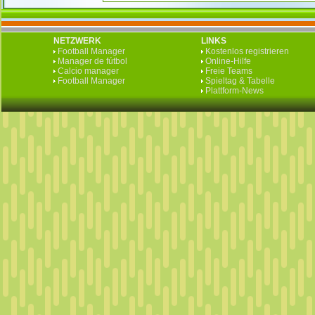
NETZWERK
LINKS
Football Manager
Kostenlos registrieren
Manager de fútbol
Online-Hilfe
Calcio manager
Freie Teams
Football Manager
Spieltag & Tabelle
Plattform-News