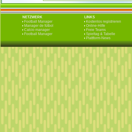
NETZWERK
LINKS
Football Manager
Kostenlos registrieren
Manager de fútbol
Online-Hilfe
Calcio manager
Freie Teams
Football Manager
Spieltag & Tabelle
Plattform-News