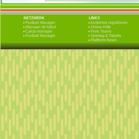
NETZWERK
LINKS
Football Manager
Kostenlos registrieren
Manager de fútbol
Online-Hilfe
Calcio manager
Freie Teams
Football Manager
Spieltag & Tabelle
Plattform-News