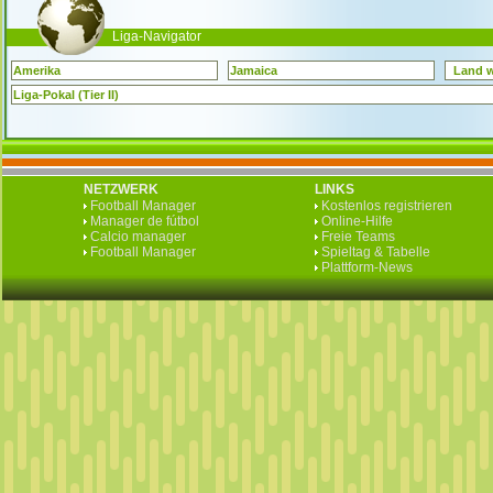
Liga-Navigator
Amerika
Jamaica
Land 
Liga-Pokal (Tier II)
NETZWERK
LINKS
Football Manager
Kostenlos registrieren
Manager de fútbol
Online-Hilfe
Calcio manager
Freie Teams
Football Manager
Spieltag & Tabelle
Plattform-News