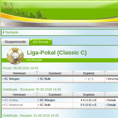
//
Startseite
Gruppenrunde
KO-Runde
Liga-Pokal (Classic C)
KO-Runde
Finale: 08.08.2026 18:45
Heimteam
Gastteam
Ergebnis
SC Wangen
SC Bulle
-:- (-:-)
Vorsch
Halbfinale - Rückspiel: 05.08.2026 18:45
Heimteam
Gastteam
Ergebnis
SC Goldau
SC Wangen
4:4 (1:0) n.E.
Details
FC Wädenswil
SC Bulle
5:5 (0:0) n.E.
Details
Halbfinale - Hinspiel: 01.08.2026 18:45