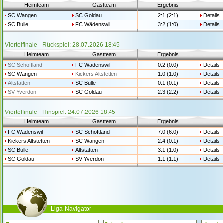
Heimteam
Gastteam
Ergebnis
SC Wangen
SC Goldau
2:1 (2:1)
Details
SC Bulle
FC Wädenswil
3:2 (1:0)
Details
Viertelfinale - Rückspiel: 28.07.2026 18:45
Heimteam
Gastteam
Ergebnis
SC Schöftland
FC Wädenswil
0:2 (0:0)
Details
SC Wangen
Kickers Altstetten
1:0 (1:0)
Details
Altstätten
SC Bulle
0:1 (0:1)
Details
SV Yverdon
SC Goldau
2:3 (2:2)
Details
Viertelfinale - Hinspiel: 24.07.2026 18:45
Heimteam
Gastteam
Ergebnis
FC Wädenswil
SC Schöftland
7:0 (6:0)
Details
Kickers Altstetten
SC Wangen
2:4 (0:1)
Details
SC Bulle
Altstätten
3:1 (1:0)
Details
SC Goldau
SV Yverdon
1:1 (1:1)
Details
Liga-Navigator