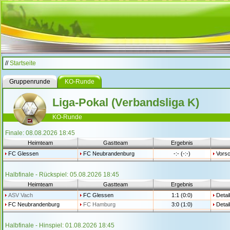
//
Startseite
Gruppenrunde
KO-Runde
Liga-Pokal (Verbandsliga K)
KO-Runde
Finale: 08.08.2026 18:45
Heimteam
Gastteam
Ergebnis
FC Glessen
FC Neubrandenburg
-:- (-:-)
Vors
Halbfinale - Rückspiel: 05.08.2026 18:45
Heimteam
Gastteam
Ergebnis
ASV Vach
FC Glessen
1:1 (0:0)
Detai
FC Neubrandenburg
FC Hamburg
3:0 (1:0)
Detai
Halbfinale - Hinspiel: 01.08.2026 18:45