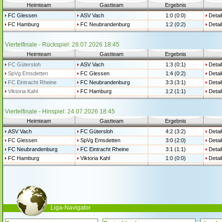
Heimteam
Gastteam
Ergebnis
FC Glessen
ASV Vach
1:0 (0:0)
Detai
FC Hamburg
FC Neubrandenburg
1:2 (0:2)
Detai
Viertelfinale - Rückspiel: 28.07.2026 18:45
Heimteam
Gastteam
Ergebnis
FC Gütersloh
ASV Vach
1:3 (0:1)
Detai
SpVg Emsdetten
FC Glessen
1:4 (0:2)
Detai
FC Eintracht Rheine
FC Neubrandenburg
3:3 (3:1)
Detai
Viktoria Kahl
FC Hamburg
1:2 (1:1)
Detai
Viertelfinale - Hinspiel: 24.07.2026 18:45
Heimteam
Gastteam
Ergebnis
ASV Vach
FC Gütersloh
4:2 (3:2)
Detai
FC Glessen
SpVg Emsdetten
3:0 (2:0)
Detai
FC Neubrandenburg
FC Eintracht Rheine
3:1 (1:1)
Detai
FC Hamburg
Viktoria Kahl
1:0 (0:0)
Detai
Liga-Navigator