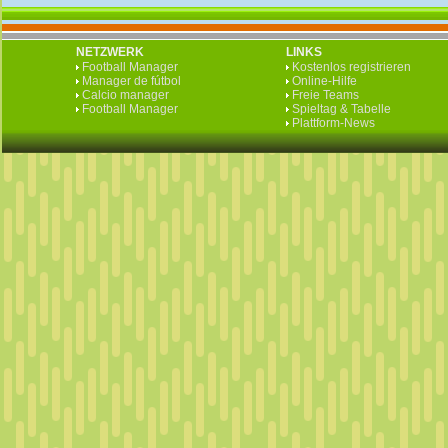
NETZWERK
LINKS
Football Manager
Kostenlos registrieren
Manager de fútbol
Online-Hilfe
Calcio manager
Freie Teams
Football Manager
Spieltag & Tabelle
Plattform-News