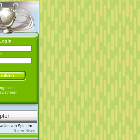
Login
e
ergessen
egistrieren
pfer
vation von Spielern.
Günter Netzer