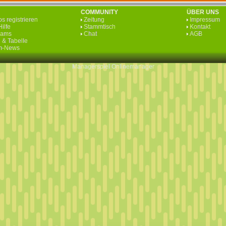
COMMUNITY
ÜBER UNS
s registrieren
Zeitung
Impressum
ilfe
Stammtisch
Kontakt
eams
Chat
AGB
 & Tabelle
rm-News
Managerspiel
Onlinemanager