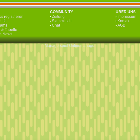
COMMUNITY
ÜBER UNS
s registrieren
Zeitung
Impressum
ilfe
Stammtisch
Kontakt
eams
Chat
AGB
 & Tabelle
rm-News
Managerspiel
Onlinemanager