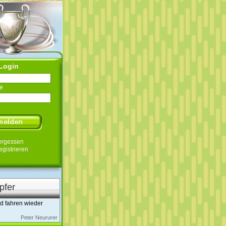
Login
e
ergessen
egistrieren
pfer
nd fahren wieder
Peter Neururer