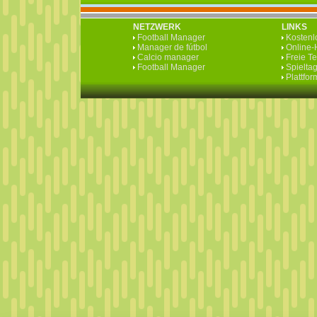
NETZWERK
LINKS
Football Manager
Kostenlo
Manager de fútbol
Online-H
Calcio manager
Freie T
Football Manager
Spieltag
Plattfo