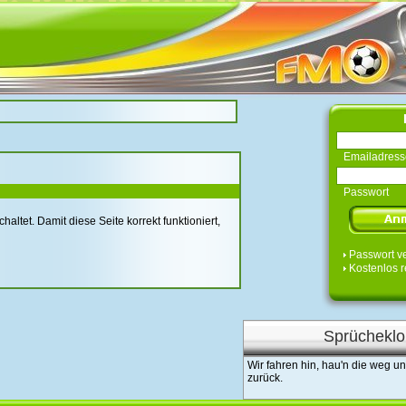
Emailadress
Passwort
tet. Damit diese Seite korrekt funktioniert,
Passwort v
Kostenlos r
Sprücheklo
Wir fahren hin, hau'n die weg u
zurück.