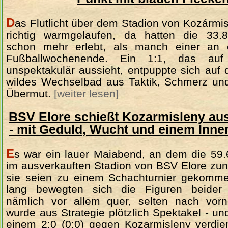
D
as Flutlicht über dem Stadion von Kozármi
richtig warmgelaufen, da hatten die 33.
schon mehr erlebt, als manch einer an
Fußballwochenende. Ein 1:1, das au
unspektakulär aussieht, entpuppte sich auf
wildes Wechselbad aus Taktik, Schmerz un
Übermut.
[weiter lesen]
BSV Elore schießt Kozarmisleny au
- mit Geduld, Wucht und einem Inne
E
s war ein lauer Maiabend, an dem die 59
im ausverkauften Stadion von BSV Elore zun
sie seien zu einem Schachturnier gekomm
lang bewegten sich die Figuren beider
nämlich vor allem quer, selten nach vor
wurde aus Strategie plötzlich Spektakel - un
einem 2:0 (0:0) gegen Kozarmisleny verdien