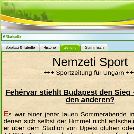
//
Startseite
Spieltag & Tabelle
Historie
Zeitung
Stammtisch
Nemzeti Sport
+++ Sportzeitung für Ungarn ++
Fehérvar stiehlt Budapest den Sieg 
den anderen?
E
s war einer jener lauen Sommerabende i
denen sich selbst der Himmel nicht entsche
er über dem Stadion von Ujpest glühen oder 