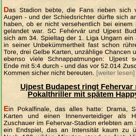
D
as Stadion bebte, die Fans rieben sich 
Augen - und der Schiedsrichter dürfte sich 
haben, ob er nicht versehentlich bei einem
gelandet war. SC Fehérvár und Ujpest Buda
sich am 34. Spieltag der 1. Liga Ungarn ein
in seiner Unbekümmertheit fast schon rüh
Tore, drei Gelbe Karten, unzählige Chancen
ebenso viele Schnappatmungen: Ujpest s
Ende mit 5:4 durch - und das vor 52.014 Zusc
Kommen sicher nicht bereuten.
[weiter lesen]
Ujpest Budapest ringt Fehervar 
Pokalthriller mit spätem Hap
E
in Pokalfinale, das alles hatte: Drama, 
Karten und einen Innenverteidiger als H
Zuschauer im Fehervar-Stadion erlebten a
ein Endspiel, das an Intensität kaum zu ü