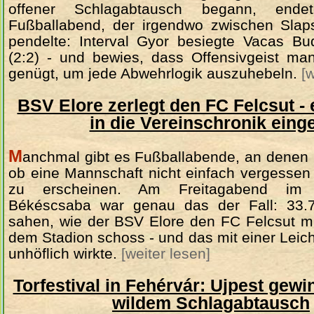
offener Schlagabtausch begann, end
Fußballabend, der irgendwo zwischen Slap
pendelte: Interval Gyor besiegte Vacas Bu
(2:2) - und bewies, dass Offensivgeist ma
genügt, um jede Abwehrlogik auszuhebeln.
[
BSV Elore zerlegt den FC Felcsut - 
in die Vereinschronik eing
M
anchmal gibt es Fußballabende, an denen m
ob eine Mannschaft nicht einfach vergessen
zu erscheinen. Am Freitagabend im
Békéscsaba war genau das der Fall: 33.
sahen, wie der BSV Elore den FC Felcsut mi
dem Stadion schoss - und das mit einer Leichti
unhöflich wirkte.
[weiter lesen]
Torfestival in Fehérvár: Ujpest gewi
wildem Schlagabtausch