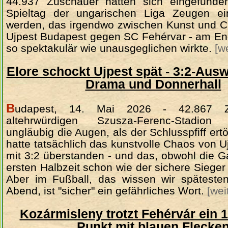
44.937 Zuschauer hatten sich eingefund
Spieltag der ungarischen Liga Zeugen ei
werden, das irgendwo zwischen Kunst und C
Ujpest Budapest gegen SC Fehérvar - am End
so spektakulär wie unausgeglichen wirkte.
[w
Elore schockt Ujpest spät - 3:2-Ausw
Drama und Donnerhall
B
udapest, 14. Mai 2026 - 42.867 Z
altehrwürdigen Szusza-Ferenc-Stadion
ungläubig die Augen, als der Schlusspfiff ert
hatte tatsächlich das kunstvolle Chaos von 
mit 3:2 überstanden - und das, obwohl die G
ersten Halbzeit schon wie der sichere Sieger 
Aber im Fußball, das wissen wir spätesten
Abend, ist "sicher" ein gefährliches Wort.
[wei
Kozármisleny trotzt Fehérvár ein 1:
Punkt mit blauen Flecke