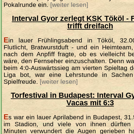
Pokalrunde ein.
[weiter lesen]
Interval Gyor zerlegt KSK Tököl - 
trifft dreifach
E
in lauer Frühlingsabend in Tököl, 32.0
Flutlicht, Bratwurstduft - und ein Heimteam
nach dem Anpfiff fragte, ob es vielleicht 
wäre, den Fernseher einzuschalten. Denn wa
beim 4:0-Auswärtssieg am vierten Spieltag 
Liga bot, war eine Lehrstunde in Sachen
Spielfreude.
[weiter lesen]
Torfestival in Budapest: Interval G
Vacas mit 6:3
E
s war ein lauer Aprilabend in Budapest, 3
im Stadion, und viele von ihnen dürften
Minuten verwundert die Augen gerieben h