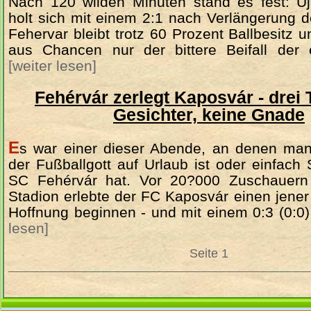
Nach 120 wilden Minuten stand es fest: U
holt sich mit einem 2:1 nach Verlängerung 
Fehervar bleibt trotz 60 Prozent Ballbesitz
aus Chancen nur der bittere Beifall der
[weiter lesen]
Fehérvár zerlegt Kaposvár - drei T
Gesichter, keine Gnade
E
s war einer dieser Abende, an denen man 
der Fußballgott auf Urlaub ist oder einfach
SC Fehérvár hat. Vor 20?000 Zuschauern
Stadion erlebte der FC Kaposvár einen jener 
Hoffnung beginnen - und mit einem 0:3 (0:0
lesen]
Seite 1