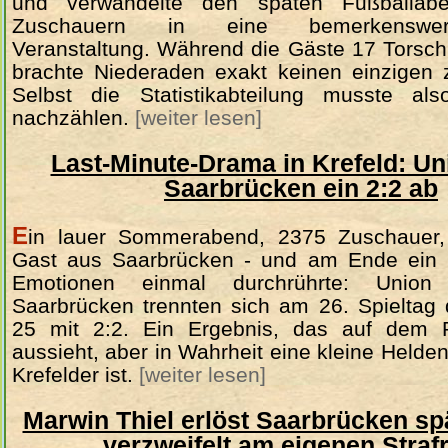
und verwandelte den späten Fußballab
Zuschauern in eine bemerkenswert
Veranstaltung. Während die Gäste 17 Torsc
brachte Niederaden exakt keinen einzigen z
Selbst die Statistikabteilung musste al
nachzählen.
[weiter lesen]
Last-Minute-Drama in Krefeld: Uni
Saarbrücken ein 2:2 ab
E
in lauer Sommerabend, 2375 Zuschauer, 
Gast aus Saarbrücken - und am Ende ein S
Emotionen einmal durchrührte: Union
Saarbrücken trennten sich am 26. Spieltag 
25 mit 2:2. Ein Ergebnis, das auf dem P
aussieht, aber in Wahrheit eine kleine Helde
Krefelder ist.
[weiter lesen]
Marwin Thiel erlöst Saarbrücken spä
verzweifelt am eigenen Stra