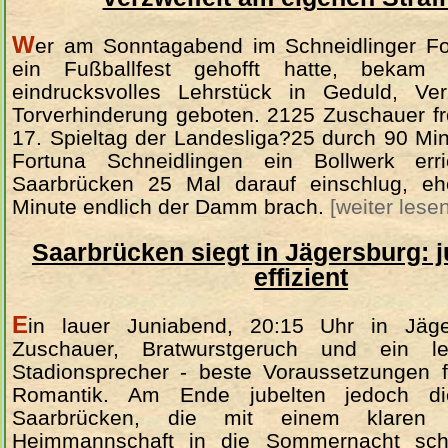
W
er am Sonntagabend im Schneidlinger Fo
ein Fußballfest gehofft hatte, bekam
eindrucksvolles Lehrstück in Geduld, Ve
Torverhinderung geboten. 2125 Zuschauer fr
17. Spieltag der Landesliga?25 durch 90 Mi
Fortuna Schneidlingen ein Bollwerk err
Saarbrücken 25 Mal darauf einschlug, eh
Minute endlich der Damm brach.
[weiter lesen
Saarbrücken siegt in Jägersburg: j
effizient
E
in lauer Juniabend, 20:15 Uhr in Jäge
Zuschauer, Bratwurstgeruch und ein le
Stadionsprecher - beste Voraussetzungen f
Romantik. Am Ende jubelten jedoch d
Saarbrücken, die mit einem klaren 
Heimmannschaft in die Sommernacht sch