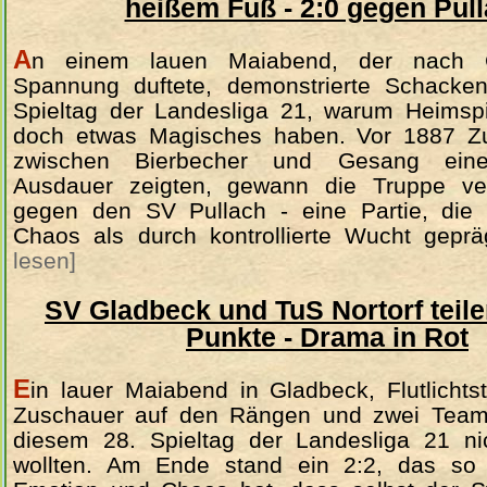
heißem Fuß - 2:0 gegen Pul
A
n einem lauen Maiabend, der nach Gr
Spannung duftete, demonstrierte Schacke
Spieltag der Landesliga 21, warum Heims
doch etwas Magisches haben. Vor 1887 Zu
zwischen Bierbecher und Gesang eine 
Ausdauer zeigten, gewann die Truppe ver
gegen den SV Pullach - eine Partie, die
Chaos als durch kontrollierte Wucht gepr
lesen]
SV Gladbeck und TuS Nortorf teile
Punkte - Drama in Rot
E
in lauer Maiabend in Gladbeck, Flutlicht
Zuschauer auf den Rängen und zwei Teams
diesem 28. Spieltag der Landesliga 21 n
wollten. Am Ende stand ein 2:2, das so 