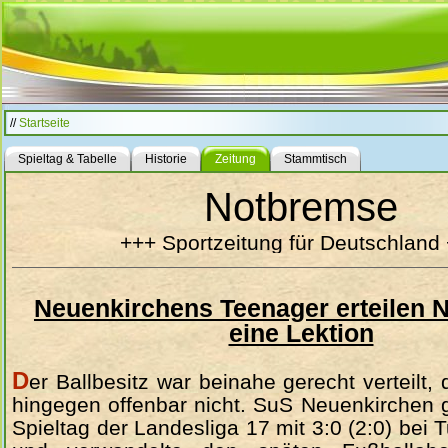
//
Startseite
Spieltag & Tabelle
Historie
Zeitung
Stammtisch
Notbremse
+++ Sportzeitung für Deutschland
Neuenkirchens Teenager erteilen 
eine Lektion
D
er Ballbesitz war beinahe gerecht verteilt,
hingegen offenbar nicht. SuS Neuenkirchen
Spieltag der Landesliga 17 mit 3:0 (2:0) bei