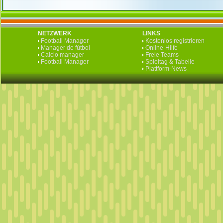
NETZWERK
LINKS
Football Manager
Kostenlos registrieren
Manager de fútbol
Online-Hilfe
Calcio manager
Freie Teams
Football Manager
Spieltag & Tabelle
Plattform-News