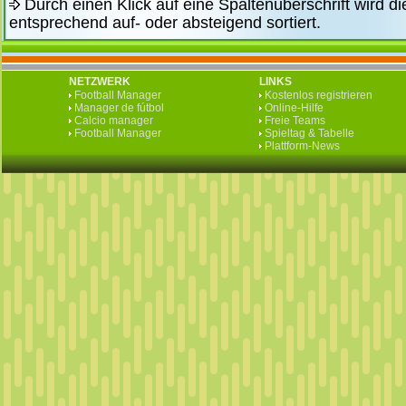
Durch einen Klick auf eine Spaltenüberschrift wird di
entsprechend auf- oder absteigend sortiert.
NETZWERK
LINKS
Football Manager
Kostenlos registrieren
Manager de fútbol
Online-Hilfe
Calcio manager
Freie Teams
Football Manager
Spieltag & Tabelle
Plattform-News