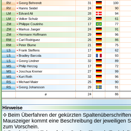
RV
Georg Behrendt
31
100
RV
Hanns Seidel
24
90
LM
Edvard Ali
28
94
LM
Volker Schulz
20
61
ZM
Philippe Coutinho
17
77
ZM
Markus Jaeger
24
91
ZM
Hermann Hoffmann
29
96
RM
Carl Rodriguez
26
86
RM
Peter Blume
21
75
LS
Frank Steffens
17
62
LS
Bradley Barcola
22
93
LS
Georg Lindner
32
89
MS
Philip Herzog
17
72
MS
Joschua Kremer
27
99
MS
Kurt Roth
32
96
RS
Michael Maier
25
90
RS
Georg Johansson
29
91
ø
24
86
Hinweise
Beim Überfahren der gekürzten Spaltenüberschrifte
Mauszeiger kommt eine Beschreibung der jeweiligen Sp
zum Vorschein.