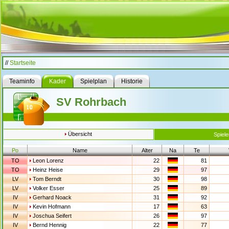
//
Startseite
Teaminfo
Kader
Spielplan
Historie
SV Rohrbach
Übersicht
Spiele
Po
Name
Alter
Na
Te
TO
Leon Lorenz
22
81
TO
Heinz Heise
29
97
LV
Tom Berndt
30
98
LV
Volker Esser
25
89
IV
Gerhard Noack
31
92
IV
Kevin Hofmann
17
63
IV
Joschua Seifert
26
97
IV
Bernd Hennig
22
77