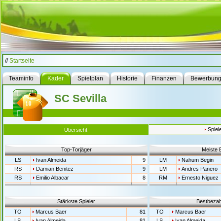
//
Startseite
Teaminfo
Kader
Spielplan
Historie
Finanzen
Bewerbun
SC Sevilla
Spiel
Übersicht
Top-Torjäger
Meiste 
LS
Ivan Almeida
9
LM
Nahum Begin
RS
Damian Benitez
9
LM
Andres Panero
RS
Emilio Albacar
8
RM
Ernesto Niguez
Stärkste Spieler
Bestbezahl
TO
Marcus Baer
81
TO
Marcus Baer
LS
Ivan Almeida
81
LS
Ivan Almeida