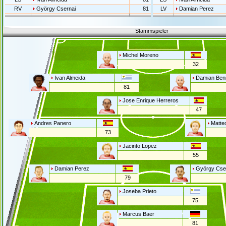
RV
György Csernai
81
LV
Damian Perez
Stammspieler
Michel Moreno
32
Ivan Almeida
Damian Beni
81
Jose Enrique Herreros
47
Andres Panero
Matte
73
Jacinto Lopez
55
Damian Perez
György Cse
79
Joseba Prieto
75
Marcus Baer
81