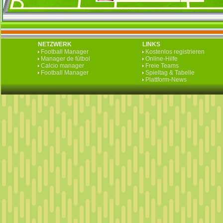
NETZWERK
LINKS
Football Manager
Kostenlos registrieren
Manager de fútbol
Online-Hilfe
Calcio manager
Freie Teams
Football Manager
Spieltag & Tabelle
Plattform-News