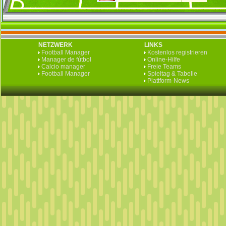
NETZWERK
LINKS
Football Manager
Kostenlos registrieren
Manager de fútbol
Online-Hilfe
Calcio manager
Freie Teams
Football Manager
Spieltag & Tabelle
Plattform-News