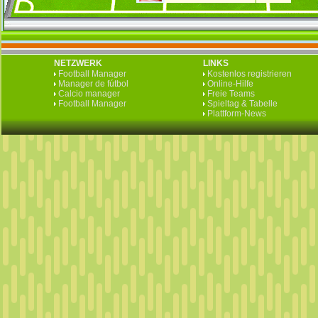
NETZWERK
LINKS
Football Manager
Kostenlos registrieren
Manager de fútbol
Online-Hilfe
Calcio manager
Freie Teams
Football Manager
Spieltag & Tabelle
Plattform-News