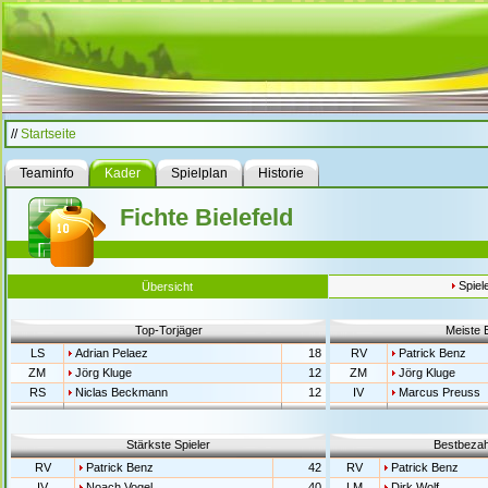
//
Startseite
Teaminfo
Kader
Spielplan
Historie
Fichte Bielefeld
Spiel
Übersicht
Top-Torjäger
Meiste 
LS
Adrian Pelaez
18
RV
Patrick Benz
ZM
Jörg Kluge
12
ZM
Jörg Kluge
RS
Niclas Beckmann
12
IV
Marcus Preuss
Stärkste Spieler
Bestbezahl
RV
Patrick Benz
42
RV
Patrick Benz
IV
Noach Vogel
40
LM
Dirk Wolf