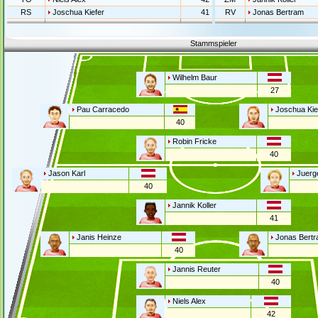
RS
Joschua Kiefer
41
RV
Jonas Bertram
Stammspieler
Wilhelm Baur
27
Pau Carracedo
Joschua Kie
40
Robin Fricke
40
Jason Karl
Juerg
40
Jannik Koller
41
Janis Heinze
Jonas Bert
40
Jannis Reuter
40
Niels Alex
42