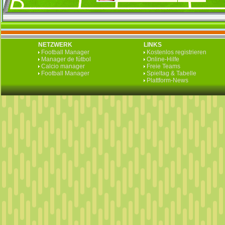
NETZWERK
LINKS
Football Manager
Kostenlos registrieren
Manager de fútbol
Online-Hilfe
Calcio manager
Freie Teams
Football Manager
Spieltag & Tabelle
Plattform-News