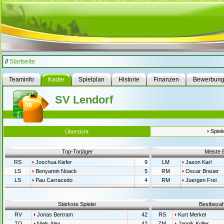
//
Startseite
Teaminfo
Kader
Spielplan
Historie
Finanzen
Bewerbun
SV Lendorf
Spiel
Übersicht
Top-Torjäger
Meiste 
RS
Joschua Kiefer
9
LM
Jason Karl
LS
Benyamin Noack
5
RM
Oscar Breuer
LS
Pau Carracedo
4
RM
Juergen Frei
Stärkste Spieler
Bestbezahl
RV
Jonas Bertram
42
RS
Kurt Merkel
TO
Niels Alex
42
ZM
Jannik Koller