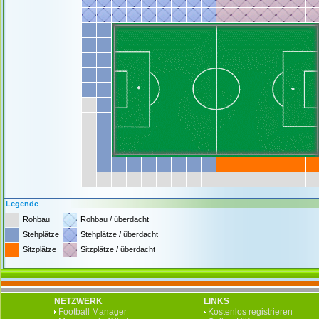
Legende
Rohbau
Rohbau / überdacht
Stehplätze
Stehplätze / überdacht
Sitzplätze
Sitzplätze / überdacht
NETZWERK
LINKS
Football Manager
Kostenlos registrieren