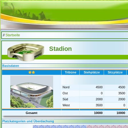
//
Startseite
Stadion
Basisdaten
Tribüne
Stehplätze
Sitzplätze
Nord
4500
4500
Ost
0
3500
Süd
2000
2000
West
3500
0
Gesamt
10000
10000
Platzkategorien und Überdachung