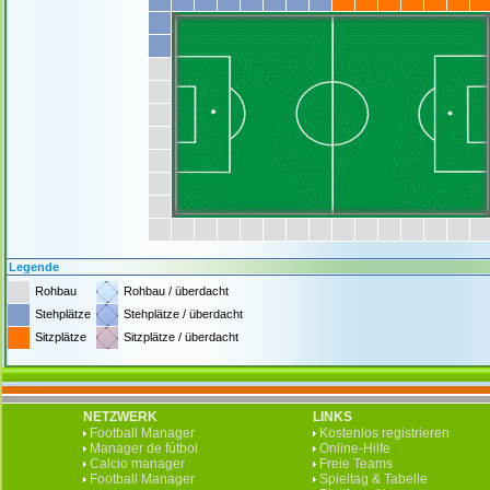
Legende
Rohbau
Rohbau / überdacht
Stehplätze
Stehplätze / überdacht
Sitzplätze
Sitzplätze / überdacht
NETZWERK
LINKS
Football Manager
Kostenlos registrieren
Manager de fútbol
Online-Hilfe
Calcio manager
Freie Teams
Football Manager
Spieltag & Tabelle