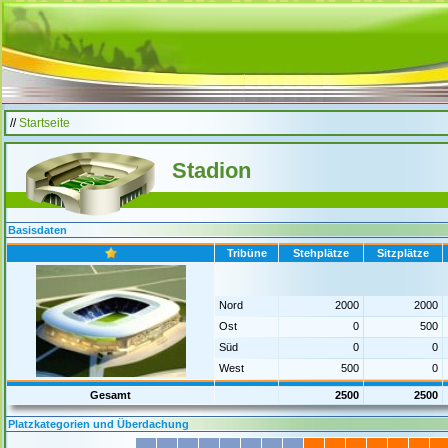
//
Startseite
Stadion
Basisdaten
Tribüne
Stehplätze
Sitzplätze
Nord
2000
2000
Ost
0
500
Süd
0
0
West
500
0
Gesamt
2500
2500
Platzkategorien und Überdachung