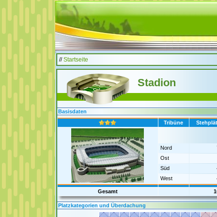
//
Startseite
Stadion
Basisdaten
Tribüne
Stehplä
Nord
Ost
Süd
West
Gesamt
1
Platzkategorien und Überdachung