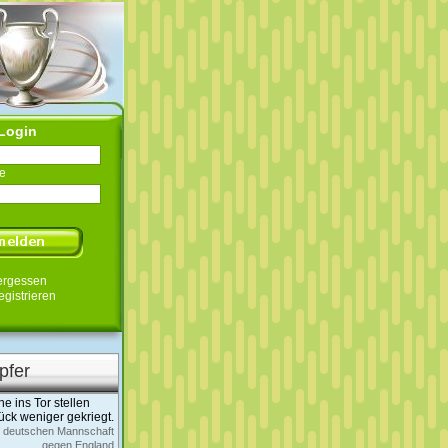
Login
e
ergessen
egistrieren
pfer
e ins Tor stellen
ück weniger gekriegt.
r deutschen Mannschaft
gegen England