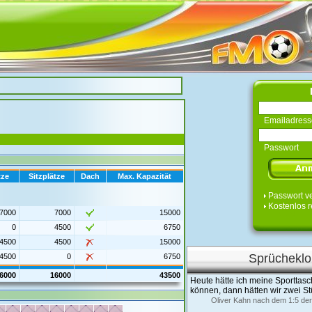
Emailadress
Passwort
tze
Sitzplätze
Dach
Max. Kapazität
Passwort v
Kostenlos r
7000
7000
15000
0
4500
6750
4500
4500
15000
Sprücheklo
4500
0
6750
6000
16000
43500
Heute hätte ich meine Sporttasch
können, dann hätten wir zwei St
Oliver Kahn nach dem 1:5 de