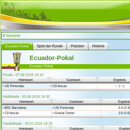
//
Startseite
Ecuador-Pokal
Spiel der Runde
Prämien
Historie
Ecuador-Pokal
Ecuador-Pokal
Finale - 07.08.2026 18:30
Heimteam
Gastteam
Ergebnis
UD Portoviejo
CD Aucas
-:- (-:-)
Halbfinale - 03.08.2026 18:30
Heimteam
Gastteam
Ergebni
BSC Barcelona
UD Portoviejo
2:4 (2:3
CD Aucas
Grecia Chone
2:0 (1:0
Viertelfinale - 30.07.2026 18:30
Heimteam
Gastteam
Ergebn