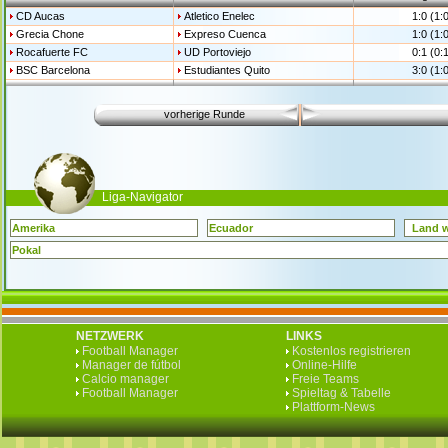
CD Aucas
Atletico Enelec
1:0 (1:0
Grecia Chone
Expreso Cuenca
1:0 (1:0
Rocafuerte FC
UD Portoviejo
0:1 (0:1
BSC Barcelona
Estudiantes Quito
3:0 (1:0
vorherige Runde
Liga-Navigator
Amerika
Ecuador
Land 
Pokal
NETZWERK
LINKS
Football Manager
Kostenlos registrieren
Manager de fútbol
Online-Hilfe
Calcio manager
Freie Teams
Football Manager
Spieltag & Tabelle
Plattform-News