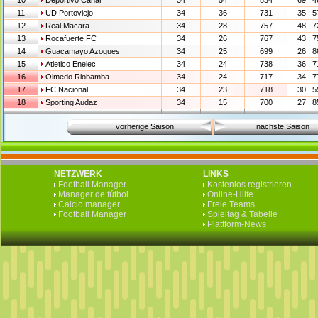
10
Deportivo Canar
34
54
834
69 : 4
11
UD Portoviejo
34
36
731
35 : 5
12
Real Macara
34
28
757
48 : 7
13
Rocafuerte FC
34
26
767
43 : 7
14
Guacamayo Azogues
34
25
699
26 : 8
15
Atletico Enelec
34
24
738
36 : 7
16
Olmedo Riobamba
34
24
717
34 : 7
17
FC Nacional
34
23
718
30 : 5
18
Sporting Audaz
34
15
700
27 : 8
vorherige Saison
nächste Saison
NETZWERK
LINKS
Football Manager
Kostenlos registrieren
Manager de fútbol
Online-Hilfe
Calcio manager
Freie Teams
Football Manager
Spieltag & Tabelle
Plattform-News