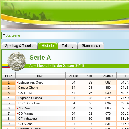
//
Startseite
Spieltag & Tabelle
Historie
Zeitung
Stammtisch
Serie A
Abschlusstabelle der Saison 04/16
Platz
Team
Spiele
Punkte
Stärke
Tore
1
Estudiantes Quito
34
79
867
84 : 4
2
Grecia Chone
34
78
889
74 : 3
3
CSD Loja
34
76
930
89 : 3
4
Expreso Cuenca
34
68
874
74 : 3
5
BSC Barcelona
34
66
834
62 : 4
6
AD Quito
34
62
865
82 : 5
7
CD Manta
34
61
873
66 : 5
8
CF Imbabura
34
60
866
63 : 5
9
CD Aucas
34
57
831
84 : 5