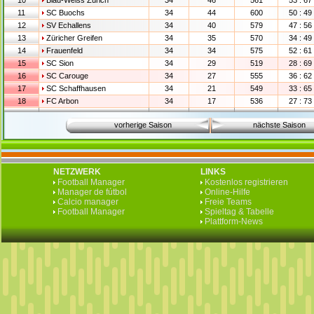
10
Blau-Weiss Zürich
34
46
561
53 : 67
11
SC Buochs
34
44
600
50 : 49
12
SV Echallens
34
40
579
47 : 56
13
Züricher Greifen
34
35
570
34 : 49
14
Frauenfeld
34
34
575
52 : 61
15
SC Sion
34
29
519
28 : 69
16
SC Carouge
34
27
555
36 : 62
17
SC Schaffhausen
34
21
549
33 : 65
18
FC Arbon
34
17
536
27 : 73
vorherige Saison
nächste Saison
NETZWERK
LINKS
Football Manager
Kostenlos registrieren
Manager de fútbol
Online-Hilfe
Calcio manager
Freie Teams
Football Manager
Spieltag & Tabelle
Plattform-News