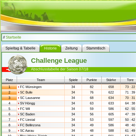
//
Startseite
Spieltag & Tabelle
Historie
Zeitung
Stammtisch
Challenge League
Abschlusstabelle der Saison 07/18
Platz
Team
Spiele
Punkte
Stärke
Tore
1
FC Münsingen
34
82
658
73 : 22
2
SC Bulle
34
76
622
71 : 39
3
SC Lausanne
34
68
634
70 : 31
4
SV Höngg
34
63
633
64 : 38
5
FC Wil
34
59
586
62 : 55
6
SC Baden
34
56
605
47 : 39
7
FC Liestal
34
53
597
50 : 42
8
FC Bellinzona
34
49
586
48 : 40
9
SC Aarau
34
48
588
61 : 49