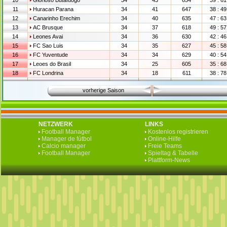
10
Glorioso Butafuogo
34
43
654
39 : 61
11
Huracan Parana
34
41
647
38 : 49
12
Canarinho Erechim
34
40
635
47 : 63
13
AC Brusque
34
37
618
49 : 57
14
Leones Avai
34
36
630
42 : 46
15
FC Sao Luis
34
35
627
45 : 58
16
FC Yuventude
34
34
629
40 : 54
17
Leoes do Brasil
34
25
605
35 : 68
18
FC Londrina
34
18
611
38 : 78
vorherige Saison
NETZWERK
LINKS
Football Manager
Kostenlos registrieren
Manager de fútbol
Online-Hilfe
Calcio manager
Freie Teams
Football Manager
Spieltag & Tabelle
Plattform-News