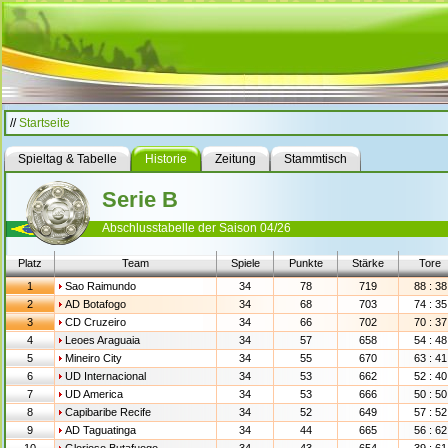
//
Startseite
Spieltag & Tabelle
Historie
Zeitung
Stammtisch
Serie B
Abschlusstabelle der Saison 04/26
Platz
Team
Spiele
Punkte
Stärke
Tore
1
Sao Raimundo
34
78
719
88 : 38
2
AD Botafogo
34
68
703
74 : 35
3
CD Cruzeiro
34
66
702
70 : 37
4
Leoes Araguaia
34
57
658
54 : 48
5
Mineiro City
34
55
670
63 : 41
6
UD Internacional
34
53
662
52 : 40
7
UD America
34
53
666
50 : 50
8
Capibaribe Recife
34
52
649
57 : 52
9
AD Taguatinga
34
44
665
56 : 62