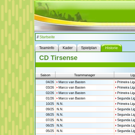
//
Startseite
Teaminfo
Kader
Spielplan
Historie
CD Tirsense
Saison
Teammanager
Lig
04/26
Marco van Basten
Primeira Lig
03/26
Marco van Basten
Primeira Lig
02/26
Marco van Basten
Primeira Lig
01/26
Marco van Basten
Segunda Li
10/25
N.N.
Primeira Lig
09/25
N.N.
Segunda Li
08/25
N.N.
Segunda Li
07/25
N.N.
Segunda Li
06/25
N.N.
Segunda Li
05/25
N.N.
Segunda Li