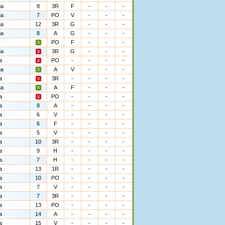
ga
8
3R
F
-
-
-
ga
7
PO
V
-
-
-
ga
12
3R
G
-
-
-
ga
8
A
G
-
-
-
PO
F
-
-
-
ga
3R
G
-
-
-
a
PO
-
-
-
-
ga
A
V
-
-
-
a
3R
-
-
-
-
ga
A
F
-
-
-
a
PO
-
-
-
-
a
8
A
-
-
-
-
a
6
V
-
-
-
-
a
6
F
-
-
-
-
a
5
V
-
-
-
-
a
10
3R
-
-
-
-
a
9
H
-
-
-
-
a
7
H
-
-
-
-
a
13
1R
-
-
-
-
a
10
PO
-
-
-
-
a
7
V
-
-
-
-
a
7
3R
-
-
-
-
a
13
PO
-
-
-
-
a
14
A
-
-
-
-
a
15
V
-
-
-
-