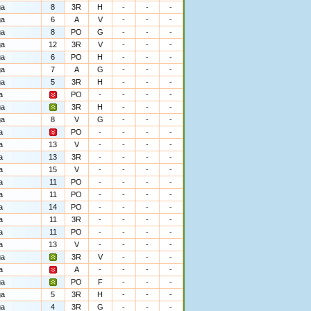
ga
8
3R
H
-
-
-
ga
6
A
V
-
-
-
ga
8
PO
G
-
-
-
ga
12
3R
V
-
-
-
ga
6
PO
H
-
-
-
ga
7
A
G
-
-
-
ga
5
3R
H
-
-
-
a
PO
-
-
-
-
ga
3R
H
-
-
-
ga
8
V
G
-
-
-
a
PO
-
-
-
-
a
13
V
-
-
-
-
a
13
3R
-
-
-
-
a
15
V
-
-
-
-
a
11
PO
-
-
-
-
a
11
PO
-
-
-
-
a
14
PO
-
-
-
-
a
11
3R
-
-
-
-
a
11
PO
-
-
-
-
a
13
V
-
-
-
-
ga
3R
V
-
-
-
a
A
-
-
-
-
ga
PO
F
-
-
-
ga
5
3R
H
-
-
-
ga
4
3R
G
-
-
-