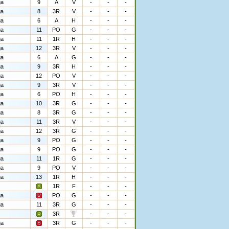
ga
9
A
V
-
-
-
ga
8
3R
V
-
-
-
ga
6
A
H
-
-
-
ga
11
PO
G
-
-
-
ga
11
1R
H
-
-
-
ga
12
3R
V
-
-
-
ga
6
A
G
-
-
-
ga
9
3R
H
-
-
-
ga
12
PO
V
-
-
-
ga
9
3R
V
-
-
-
ga
6
PO
H
-
-
-
ga
10
3R
G
-
-
-
ga
8
3R
G
-
-
-
ga
11
3R
V
-
-
-
ga
12
3R
G
-
-
-
ga
9
PO
G
-
-
-
ga
9
PO
G
-
-
-
ga
11
1R
G
-
-
-
ga
9
PO
V
-
-
-
ga
13
1R
H
-
-
-
1R
F
-
-
-
ga
PO
G
-
-
-
ga
11
3R
G
-
-
-
3R
-
-
-
ga
3R
G
-
-
-