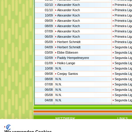
02/10
Alexander Koch
Primeira Lig
01/10
Alexander Koch
Primeira Lig
10/09
Alexander Koch
Primeira Lig
09/09
Alexander Koch
Primeira Lig
08/09
Alexander Koch
Primeira Lig
07/09
Alexander Koch
Primeira Lig
06/09
Alexander Koch
Primeira Lig
05/09
Herbert Schmidt
Primeira Lig
04/09
Herbert Schmidt
Segunda Li
03/09
Ebbe Ebbesen
Segunda Li
02/09
Paddy Hempelmeyere
Segunda Li
01/09
Heiko Lange
Segunda Li
10/08
N.N.
Segunda Li
09/08
Ceejay Santos
Segunda Li
08/08
N.N.
Segunda Li
07/08
N.N.
Segunda Li
06/08
N.N.
Segunda Li
05/08
N.N.
Segunda Li
04/08
N.N.
Segunda Li
NETZWERK
LINKS
Football Manager
Kostenlo
Manager de fútbol
Online-H
Calcio manager
Freie T
Wir verwenden Cookies