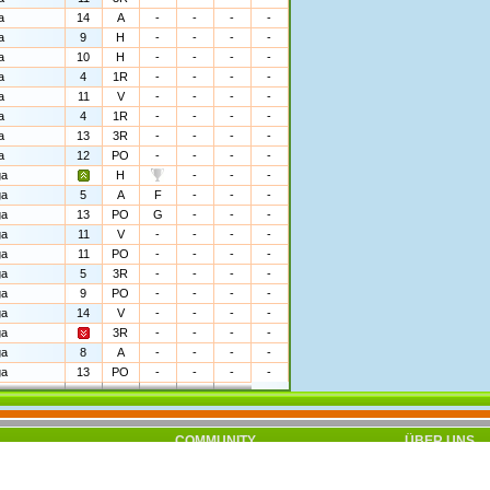
a
14
A
-
-
-
-
a
9
H
-
-
-
-
a
10
H
-
-
-
-
a
4
1R
-
-
-
-
a
11
V
-
-
-
-
a
4
1R
-
-
-
-
a
13
3R
-
-
-
-
a
12
PO
-
-
-
-
ga
H
-
-
-
ga
5
A
F
-
-
-
ga
13
PO
G
-
-
-
ga
11
V
-
-
-
-
ga
11
PO
-
-
-
-
ga
5
3R
-
-
-
-
ga
9
PO
-
-
-
-
ga
14
V
-
-
-
-
ga
3R
-
-
-
-
ga
8
A
-
-
-
-
ga
13
PO
-
-
-
-
COMMUNITY
ÜBER UNS
s registrieren
Zeitung
Impressum
ilfe
Stammtisch
Kontakt
eams
Chat
AGB