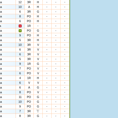
ga
12
3R
H
-
-
-
ga
10
A
H
-
-
-
ga
6
3R
G
-
-
-
ga
8
PO
H
-
-
-
ga
6
PO
H
-
-
-
a
1R
-
-
-
-
ga
PO
G
-
-
-
ga
9
PO
H
-
-
-
ga
5
3R
H
-
-
-
ga
10
3R
V
-
-
-
ga
6
3R
V
-
-
-
ga
6
3R
V
-
-
-
ga
5
3R
V
-
-
-
ga
9
1R
G
-
-
-
ga
7
PO
V
-
-
-
ga
6
PO
V
-
-
-
ga
4
1R
H
-
-
-
ga
6
V
V
-
-
-
ga
6
A
G
-
-
-
ga
8
PO
V
-
-
-
ga
11
PO
G
-
-
-
ga
10
PO
G
-
-
-
ga
9
PO
G
-
-
-
ga
7
3R
-
-
-
ga
8
3R
G
-
-
-