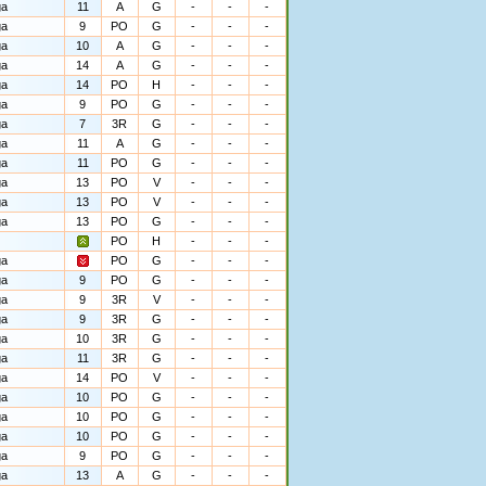
ga
11
A
G
-
-
-
ga
9
PO
G
-
-
-
ga
10
A
G
-
-
-
ga
14
A
G
-
-
-
ga
14
PO
H
-
-
-
ga
9
PO
G
-
-
-
ga
7
3R
G
-
-
-
ga
11
A
G
-
-
-
ga
11
PO
G
-
-
-
ga
13
PO
V
-
-
-
ga
13
PO
V
-
-
-
ga
13
PO
G
-
-
-
PO
H
-
-
-
ga
PO
G
-
-
-
ga
9
PO
G
-
-
-
ga
9
3R
V
-
-
-
ga
9
3R
G
-
-
-
ga
10
3R
G
-
-
-
ga
11
3R
G
-
-
-
ga
14
PO
V
-
-
-
ga
10
PO
G
-
-
-
ga
10
PO
G
-
-
-
ga
10
PO
G
-
-
-
ga
9
PO
G
-
-
-
ga
13
A
G
-
-
-