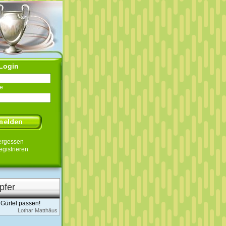
Login
e
ergessen
egistrieren
pfer
Gürtel passen!
Lothar Matthäus