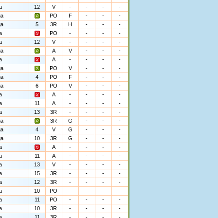
a
12
V
-
-
-
-
ga
PO
F
-
-
-
ga
5
3R
H
-
-
-
a
PO
-
-
-
-
a
12
V
-
-
-
-
ga
A
V
-
-
-
a
A
-
-
-
-
ga
PO
V
-
-
-
ga
4
PO
F
-
-
-
ga
6
PO
V
-
-
-
a
A
-
-
-
-
a
11
A
-
-
-
-
a
13
3R
-
-
-
-
ga
3R
G
-
-
-
ga
4
V
G
-
-
-
ga
10
3R
G
-
-
-
a
A
-
-
-
-
a
11
A
-
-
-
-
a
13
V
-
-
-
-
a
15
3R
-
-
-
-
a
12
3R
-
-
-
-
a
10
PO
-
-
-
-
a
11
PO
-
-
-
-
a
10
3R
-
-
-
-
a
11
3R
-
-
-
-