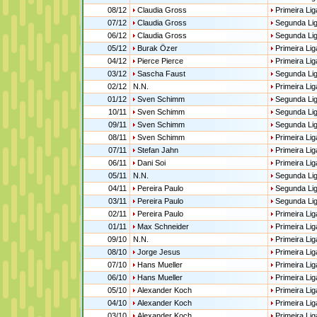
08/12
Claudia Gross
Primeira Lig
07/12
Claudia Gross
Segunda Li
06/12
Claudia Gross
Segunda Li
05/12
Burak Özer
Primeira Lig
04/12
Pierce Pierce
Primeira Lig
03/12
Sascha Faust
Segunda Li
02/12
N.N.
Primeira Lig
01/12
Sven Schimm
Segunda Li
10/11
Sven Schimm
Segunda Li
09/11
Sven Schimm
Segunda Li
08/11
Sven Schimm
Primeira Lig
07/11
Stefan Jahn
Primeira Lig
06/11
Dani Soi
Primeira Lig
05/11
N.N.
Segunda Li
04/11
Pereira Paulo
Segunda Li
03/11
Pereira Paulo
Segunda Li
02/11
Pereira Paulo
Primeira Lig
01/11
Max Schneider
Primeira Lig
09/10
N.N.
Primeira Lig
08/10
Jorge Jesus
Primeira Lig
07/10
Hans Mueller
Primeira Lig
06/10
Hans Mueller
Primeira Lig
05/10
Alexander Koch
Primeira Lig
04/10
Alexander Koch
Primeira Lig
03/10
Alexander Koch
Primeira Lig