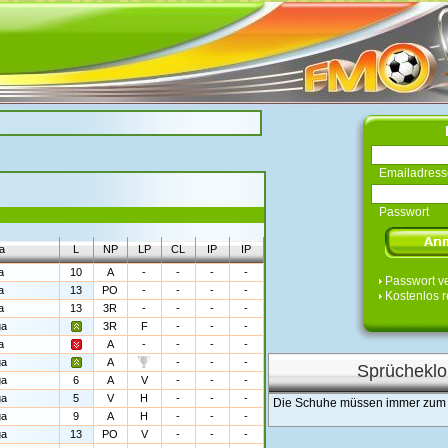
Emailadress
Passwort
a
L
NP
LP
CL
IP
IP
a
10
A
-
-
-
-
Passwort v
a
13
PO
-
-
-
-
Kostenlos r
a
13
3R
-
-
-
-
ga
3R
F
-
-
-
a
A
-
-
-
-
ga
A
-
-
-
Sprücheklo
ga
6
A
V
-
-
-
ga
5
V
H
-
-
-
Die Schuhe müssen immer zum 
ga
9
A
H
-
-
-
ga
13
PO
V
-
-
-