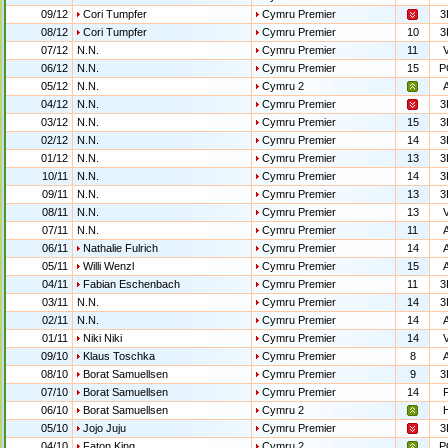
09/12
Cori Tumpfer
Cymru Premier
3
08/12
Cori Tumpfer
Cymru Premier
10
3
07/12
N.N.
Cymru Premier
11
06/12
N.N.
Cymru Premier
15
P
05/12
N.N.
Cymru 2
04/12
N.N.
Cymru Premier
3
03/12
N.N.
Cymru Premier
15
3
02/12
N.N.
Cymru Premier
14
3
01/12
N.N.
Cymru Premier
13
3
10/11
N.N.
Cymru Premier
14
3
09/11
N.N.
Cymru Premier
13
3
08/11
N.N.
Cymru Premier
13
07/11
N.N.
Cymru Premier
11
06/11
Nathalie Fulrich
Cymru Premier
14
05/11
Willi Wenzl
Cymru Premier
15
04/11
Fabian Eschenbach
Cymru Premier
11
3
03/11
N.N.
Cymru Premier
14
3
02/11
N.N.
Cymru Premier
14
01/11
Niki Niki
Cymru Premier
14
09/10
Klaus Toschka
Cymru Premier
8
08/10
Borat Samuellsen
Cymru Premier
9
3
07/10
Borat Samuellsen
Cymru Premier
14
06/10
Borat Samuellsen
Cymru 2
05/10
Jojo Juju
Cymru Premier
3
04/10
Faton King
Cymru 2
P