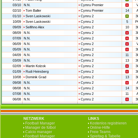
03/10
N.N.
Cymru Premier
02/10
Tom Baller
Cymru Premier
14
01/10
Sven Laskowski
Cymru 2
3
10/09
Sven Laskowski
Cymru 2
5
P
09/09
Seifihno Alex
Cymru 2
10
3
08/09
N.N.
Cymru 2
3
07/09
N.N.
Cymru 2
3
06/09
N.N.
Cymru 2
05/09
N.N.
Cymru 2
3
04/09
N.N.
Cymru 2
11
3
03/09
N.N.
Cymru 2
13
3
02/09
Martin Kolzok
Cymru 2
3
01/09
Rudi Heinsberg
Cymru 2
3
10/08
Dominik Grad
Cymru 2
13
3
09/08
N.N.
Cymru 2
08/08
N.N.
Cymru 2
14
3
07/08
N.N.
Cymru 2
11
06/08
N.N.
Cymru 2
3
NETZWERK
LINKS
Football Manager
Kostenlos registrieren
Manager de fútbol
Online-Hilfe
Calcio manager
Freie Teams
Football Manager
Spieltag & Tabelle