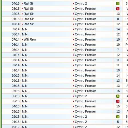
04/15
Ralf Sir
Cymru 2
3
03/15
Ralf Sir
Cymru Premier
02/15
Ralf Sir
Cymru Premier
13
01/15
Ralf Sir
Cymru Premier
8
P
10/14
Ralf Sir
Cymru Premier
12
09/14
N.N.
Cymru Premier
14
3
08/14
N.N.
Cymru Premier
12
07/14
Willi Rein
Cymru Premier
10
06/14
N.N.
Cymru Premier
10
P
05/14
N.N.
Cymru Premier
7
04/14
N.N.
Cymru Premier
12
03/14
N.N.
Cymru Premier
11
02/14
N.N.
Cymru Premier
11
01/14
N.N.
Cymru Premier
10
10/13
N.N.
Cymru Premier
14
09/13
N.N.
Cymru Premier
13
3
08/13
N.N.
Cymru Premier
13
07/13
N.N.
Cymru Premier
15
3
06/13
N.N.
Cymru 2
05/13
N.N.
Cymru Premier
04/13
N.N.
Cymru Premier
15
3
03/13
N.N.
Cymru Premier
12
02/13
N.N.
Cymru 2
3
01/13
N.N.
Cymru 2
5
3
10/12
N.N.
Cymru 2
12
P