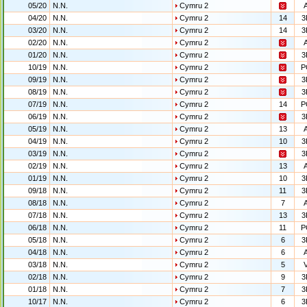
05/20
N.N.
Cymru 2
04/20
N.N.
Cymru 2
14
3
03/20
N.N.
Cymru 2
14
3
02/20
N.N.
Cymru 2
01/20
N.N.
Cymru 2
3
10/19
N.N.
Cymru 2
P
09/19
N.N.
Cymru 2
3
08/19
N.N.
Cymru 2
3
07/19
N.N.
Cymru 2
14
P
06/19
N.N.
Cymru 2
3
05/19
N.N.
Cymru 2
13
04/19
N.N.
Cymru 2
10
3
03/19
N.N.
Cymru 2
3
02/19
N.N.
Cymru 2
13
01/19
N.N.
Cymru 2
10
3
09/18
N.N.
Cymru 2
11
3
08/18
N.N.
Cymru 2
7
07/18
N.N.
Cymru 2
13
3
06/18
N.N.
Cymru 2
11
P
05/18
N.N.
Cymru 2
6
3
04/18
N.N.
Cymru 2
6
03/18
N.N.
Cymru 2
5
02/18
N.N.
Cymru 2
9
3
01/18
N.N.
Cymru 2
7
3
10/17
N.N.
Cymru 2
6
3