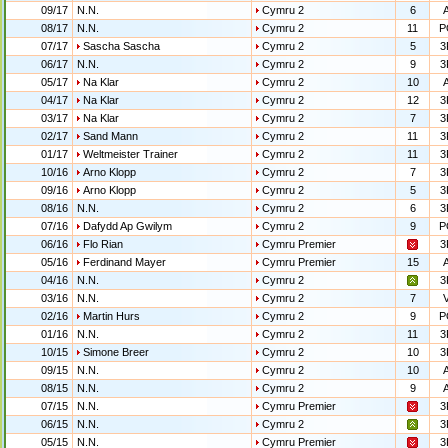
09/17
N.N.
Cymru 2
6
08/17
N.N.
Cymru 2
11
P
07/17
Sascha Sascha
Cymru 2
5
3
06/17
N.N.
Cymru 2
9
3
05/17
Na Klar
Cymru 2
10
04/17
Na Klar
Cymru 2
12
3
03/17
Na Klar
Cymru 2
7
3
02/17
Sand Mann
Cymru 2
11
3
01/17
Weltmeister Trainer
Cymru 2
11
3
10/16
Arno Klopp
Cymru 2
7
3
09/16
Arno Klopp
Cymru 2
5
3
08/16
N.N.
Cymru 2
6
3
07/16
Dafydd Ap Gwilym
Cymru 2
9
P
06/16
Flo Rian
Cymru Premier
3
05/16
Ferdinand Mayer
Cymru Premier
15
04/16
N.N.
Cymru 2
3
03/16
N.N.
Cymru 2
7
02/16
Martin Hurs
Cymru 2
9
P
01/16
N.N.
Cymru 2
11
3
10/15
Simone Breer
Cymru 2
10
3
09/15
N.N.
Cymru 2
10
08/15
N.N.
Cymru 2
9
07/15
N.N.
Cymru Premier
3
06/15
N.N.
Cymru 2
3
05/15
N.N.
Cymru Premier
3