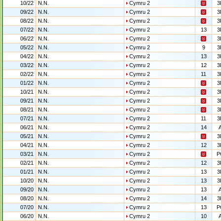
10/22
N.N.
Cymru 2
3
09/22
N.N.
Cymru 2
3
08/22
N.N.
Cymru 2
3
07/22
N.N.
Cymru 2
13
3
06/22
N.N.
Cymru 2
3
05/22
N.N.
Cymru 2
9
3
04/22
N.N.
Cymru 2
13
3
03/22
N.N.
Cymru 2
12
3
02/22
N.N.
Cymru 2
11
3
01/22
N.N.
Cymru 2
3
10/21
N.N.
Cymru 2
3
09/21
N.N.
Cymru 2
3
08/21
N.N.
Cymru 2
3
07/21
N.N.
Cymru 2
11
3
06/21
N.N.
Cymru 2
14
05/21
N.N.
Cymru 2
3
04/21
N.N.
Cymru 2
12
3
03/21
N.N.
Cymru 2
P
02/21
N.N.
Cymru 2
12
3
01/21
N.N.
Cymru 2
13
3
10/20
N.N.
Cymru 2
13
3
09/20
N.N.
Cymru 2
13
08/20
N.N.
Cymru 2
14
3
07/20
N.N.
Cymru 2
13
P
06/20
N.N.
Cymru 2
10