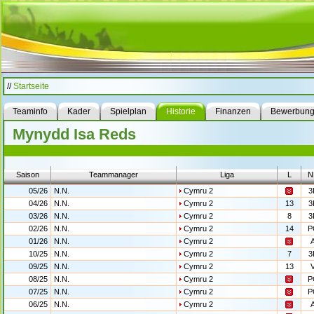
//
Startseite
Teaminfo
Kader
Spielplan
Historie
Finanzen
Bewerbun
Mynydd Isa Reds
Saison
Teammanager
Liga
L
N
05/26
N.N.
Cymru 2
3
04/26
N.N.
Cymru 2
13
3
03/26
N.N.
Cymru 2
8
3
02/26
N.N.
Cymru 2
14
P
01/26
N.N.
Cymru 2
10/25
N.N.
Cymru 2
7
3
09/25
N.N.
Cymru 2
13
08/25
N.N.
Cymru 2
P
07/25
N.N.
Cymru 2
P
06/25
N.N.
Cymru 2