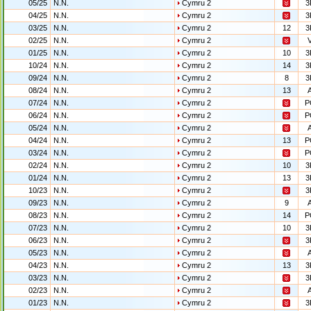
05/25
N.N.
Cymru 2
3
04/25
N.N.
Cymru 2
3
03/25
N.N.
Cymru 2
12
3
02/25
N.N.
Cymru 2
01/25
N.N.
Cymru 2
10
3
10/24
N.N.
Cymru 2
14
3
09/24
N.N.
Cymru 2
8
3
08/24
N.N.
Cymru 2
13
07/24
N.N.
Cymru 2
P
06/24
N.N.
Cymru 2
P
05/24
N.N.
Cymru 2
04/24
N.N.
Cymru 2
13
P
03/24
N.N.
Cymru 2
P
02/24
N.N.
Cymru 2
10
3
01/24
N.N.
Cymru 2
13
3
10/23
N.N.
Cymru 2
3
09/23
N.N.
Cymru 2
9
08/23
N.N.
Cymru 2
14
P
07/23
N.N.
Cymru 2
10
3
06/23
N.N.
Cymru 2
3
05/23
N.N.
Cymru 2
04/23
N.N.
Cymru 2
13
3
03/23
N.N.
Cymru 2
3
02/23
N.N.
Cymru 2
01/23
N.N.
Cymru 2
3