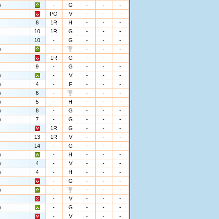
)
-
G
-
-
-
PO
V
-
-
-
8
1R
H
-
-
-
10
1R
G
-
-
-
10
-
G
-
-
-
)
-
-
-
-
1R
G
-
-
-
9
-
G
-
-
-
)
-
V
-
-
-
)
4
-
F
-
-
-
)
6
-
-
-
-
)
5
-
H
-
-
-
)
8
-
G
-
-
-
)
7
-
G
-
-
-
1R
G
-
-
-
13
1R
V
-
-
-
14
-
G
-
-
-
)
-
H
-
-
-
)
4
-
V
-
-
-
)
4
-
H
-
-
-
-
G
-
-
-
)
-
-
-
-
-
V
-
-
-
)
-
G
-
-
-
-
V
-
-
-