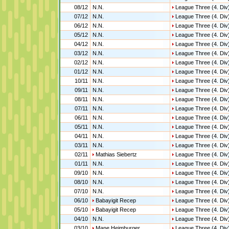
08/12
N.N.
League Three (4. Div
07/12
N.N.
League Three (4. Div
06/12
N.N.
League Three (4. Div
05/12
N.N.
League Three (4. Div
04/12
N.N.
League Three (4. Div
03/12
N.N.
League Three (4. Div
02/12
N.N.
League Three (4. Div
01/12
N.N.
League Three (4. Div
10/11
N.N.
League Three (4. Div
09/11
N.N.
League Three (4. Div
08/11
N.N.
League Three (4. Div
07/11
N.N.
League Three (4. Div
06/11
N.N.
League Three (4. Div
05/11
N.N.
League Three (4. Div
04/11
N.N.
League Three (4. Div
03/11
N.N.
League Three (4. Div
02/11
Mathias Siebertz
League Three (4. Div
01/11
N.N.
League Three (4. Div
09/10
N.N.
League Three (4. Div
08/10
N.N.
League Three (4. Div
07/10
N.N.
League Three (4. Div
06/10
Babayigit Recep
League Three (4. Div
05/10
Babayigit Recep
League Three (4. Div
04/10
N.N.
League Three (4. Div
03/10
Mane Heimburger
League Three (4. Div