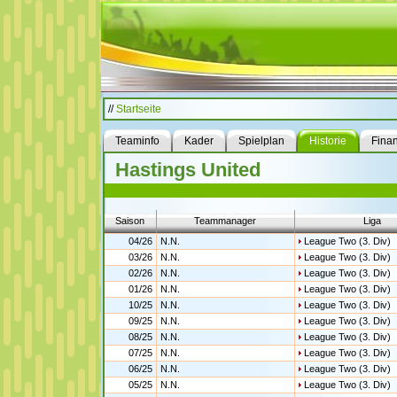
//
Startseite
Teaminfo
Kader
Spielplan
Historie
Fina
Hastings United
Saison
Teammanager
Liga
04/26
N.N.
League Two (3. Div)
03/26
N.N.
League Two (3. Div)
02/26
N.N.
League Two (3. Div)
01/26
N.N.
League Two (3. Div)
10/25
N.N.
League Two (3. Div)
09/25
N.N.
League Two (3. Div)
08/25
N.N.
League Two (3. Div)
07/25
N.N.
League Two (3. Div)
06/25
N.N.
League Two (3. Div)
05/25
N.N.
League Two (3. Div)