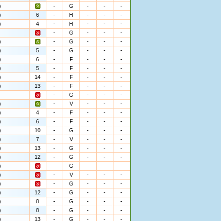
)
-
G
-
-
-
)
6
-
H
-
-
-
)
4
-
H
-
-
-
-
G
-
-
-
)
-
G
-
-
-
)
5
-
G
-
-
-
)
6
-
F
-
-
-
)
5
-
F
-
-
-
)
14
-
F
-
-
-
)
13
-
F
-
-
-
-
G
-
-
-
)
-
V
-
-
-
)
4
-
F
-
-
-
)
6
-
F
-
-
-
)
10
-
G
-
-
-
)
7
-
V
-
-
-
)
13
-
G
-
-
-
)
12
-
G
-
-
-
)
-
G
-
-
-
)
-
V
-
-
-
)
-
G
-
-
-
)
12
-
G
-
-
-
)
8
-
G
-
-
-
)
8
-
G
-
-
-
)
13
-
G
-
-
-