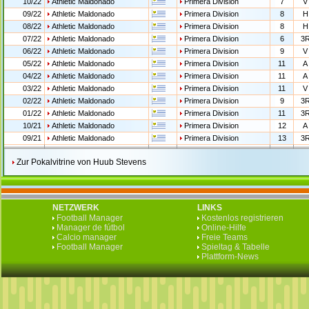
10/22
Athletic Maldonado
Primera Division
7
V
09/22
Athletic Maldonado
Primera Division
8
H
08/22
Athletic Maldonado
Primera Division
8
H
07/22
Athletic Maldonado
Primera Division
6
3
06/22
Athletic Maldonado
Primera Division
9
V
05/22
Athletic Maldonado
Primera Division
11
A
04/22
Athletic Maldonado
Primera Division
11
A
03/22
Athletic Maldonado
Primera Division
11
V
02/22
Athletic Maldonado
Primera Division
9
3
01/22
Athletic Maldonado
Primera Division
11
3
10/21
Athletic Maldonado
Primera Division
12
A
09/21
Athletic Maldonado
Primera Division
13
3
Zur Pokalvitrine von Huub Stevens
NETZWERK
LINKS
Football Manager
Kostenlos registrieren
Manager de fútbol
Online-Hilfe
Calcio manager
Freie Teams
Football Manager
Spieltag & Tabelle
Plattform-News