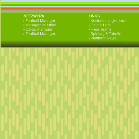
NETZWERK
LINKS
Football Manager
Kostenlos registrieren
Manager de fútbol
Online-Hilfe
Calcio manager
Freie Teams
Football Manager
Spieltag & Tabelle
Plattform-News