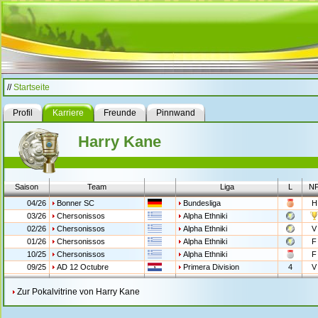
//
Startseite
Profil
Karriere
Freunde
Pinnwand
Harry Kane
Saison
Team
Liga
L
N
04/26
Bonner SC
Bundesliga
H
03/26
Chersonissos
Alpha Ethniki
02/26
Chersonissos
Alpha Ethniki
V
01/26
Chersonissos
Alpha Ethniki
F
10/25
Chersonissos
Alpha Ethniki
F
09/25
AD 12 Octubre
Primera Division
4
V
Zur Pokalvitrine von Harry Kane