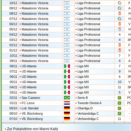
10/12
Matadores Victoria
Liga Profesional
F
09/12
Matadores Victoria
Liga Profesional
A
08/12
Matadores Victoria
Liga Profesional
H
07/12
Matadores Victoria
Liga Profesional
H
06/12
Matadores Victoria
Liga Profesional
V
05/12
Matadores Victoria
Liga Profesional
H
04/12
Matadores Victoria
Liga Profesional
4
H
03/12
Matadores Victoria
Liga Profesional
4
3
02/12
Matadores Victoria
Liga Profesional
F
01/12
Matadores Victoria
Liga Profesional
V
10/11
Matadores Victoria
Liga Profesional
7
F
09/11
Matadores Victoria
Liga Profesional
4
A
08/11
UD Atlante
Liga MX
7
H
07/11
UD Atlante
Liga MX
9
H
06/11
UD Atlante
Liga MX
6
3
05/11
UD Atlante
Liga MX
10
V
04/11
UD Atlante
Liga MX
11
3
03/11
UD Atlante
Liga MX
5
V
02/11
Sao Caetano
Serie B
P
01/11
FC Lisse
Tweede Divisie A
P
09/10
Lok Stendal
Oberliga D
-
08/10
VfL Bückeburg
Verbandsliga C
-
07/10
VfL Bückeburg
Verbandsliga C
11
-
Zur Pokalvitrine von Manni Kaltz