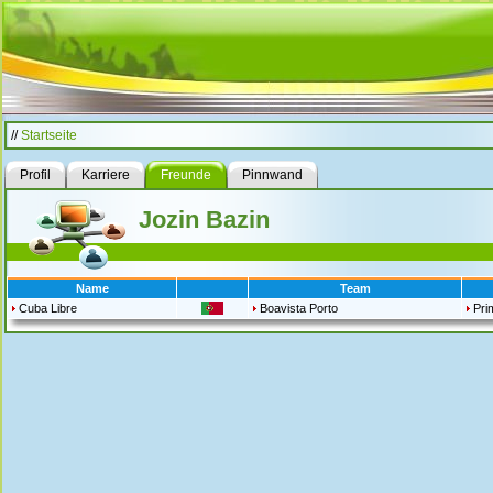
//
Startseite
Profil
Karriere
Freunde
Pinnwand
Jozin Bazin
Name
Team
Cuba Libre
Boavista Porto
Pri