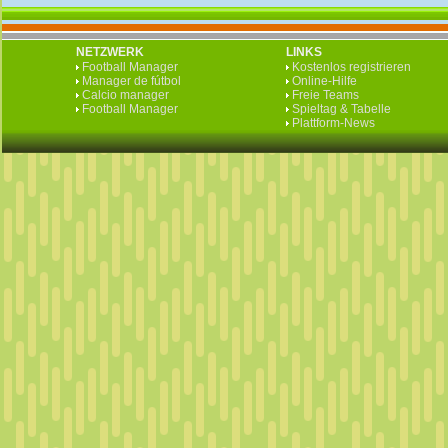
NETZWERK
LINKS
Football Manager
Kostenlos registrieren
Manager de fútbol
Online-Hilfe
Calcio manager
Freie Teams
Football Manager
Spieltag & Tabelle
Plattform-News