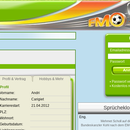
Emailadress
Passwort
Profil & Vertrag
Hobbys & Mehr
Passwort v
Kostenlos r
Profil
Vorname:
Andri
Nachname:
Carigiet
Karrierestart:
21.04.2012
Sprücheklo
PLZ:
Eng.
Wohnort:
Mehmet Scholl auf di
Geburtsdatum:
Bundeskanzler Kohl nach dem EM-S