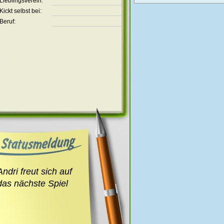
Lieblingsverein:
Kickt selbst bei:
Beruf:
Andri freut sich auf
das nächste Spiel