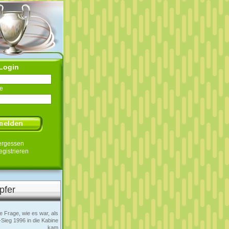
Login
e
ergessen
egistrieren
pfer
e Frage, wie es war, als
ieg 1996 in die Kabine
kam