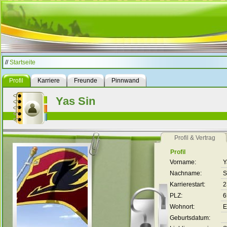
//
Startseite
Profil
Karriere
Freunde
Pinnwand
Yas Sin
Profil & Vertrag
Profil
Vorname:
Y
Nachname:
S
Karrierestart:
2
PLZ:
6
Wohnort:
E
Geburtsdatum: