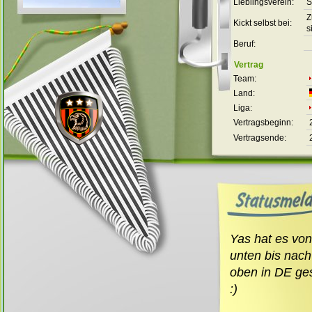
Lieblingsverein:
Z
Kickt selbst bei:
s
Beruf:
Vertrag
Team:
Land:
Liga:
Vertragsbeginn:
Vertragsende:
Yas hat es vo
unten bis nac
oben in DE ges
:)