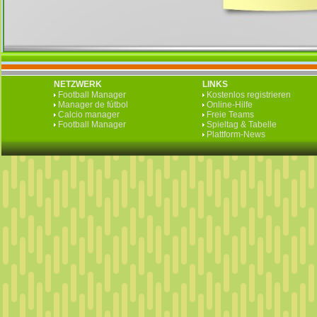
NETZWERK
LINKS
Football Manager
Kostenlos registrieren
Manager de fútbol
Online-Hilfe
Calcio manager
Freie Teams
Football Manager
Spieltag & Tabelle
Plattform-News