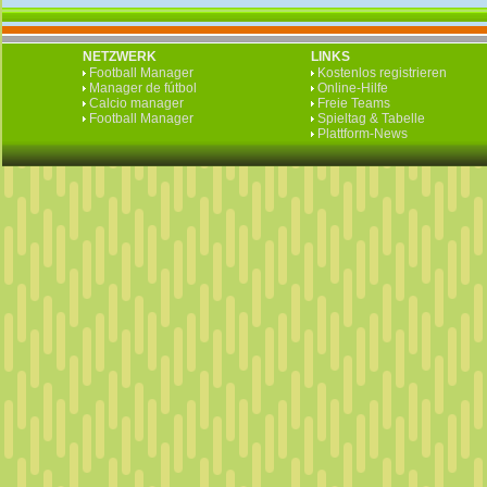
NETZWERK
LINKS
Football Manager
Kostenlos registrieren
Manager de fútbol
Online-Hilfe
Calcio manager
Freie Teams
Football Manager
Spieltag & Tabelle
Plattform-News